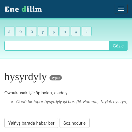
ä
ö
ü
ý
ş
ň
ç
ž
Gözle
hysyrdyly
sypat
Ownuk-uşak işi köp bolan, aladaly.
Onuň bir topar hysyrdyly işi bar.
(N. Pomma, Taýlak hyzzyn)
Ýalňyş barada habar ber
Söz hödürle