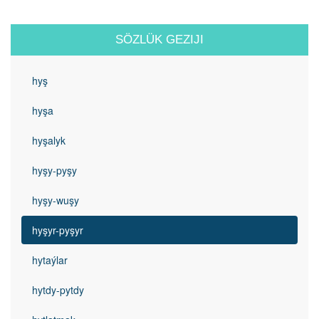
SÖZLÜK GEZIJI
hyş
hyşa
hyşalyk
hyşy-pyşy
hyşy-wuşy
hyşyr-pyşyr
hytaýlar
hytdy-pytdy