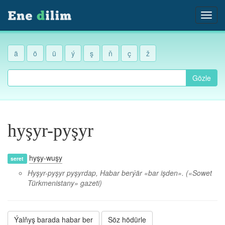
ä
ö
ü
ý
ş
ň
ç
ž
Gözle
hyşyr-pyşyr
hyşy-wuşy
seret
Hyşyr-pyşyr pyşyrdap, Habar berýär «bar işden».
(«Sowet
Türkmenistany» gazeti)
Ýalňyş barada habar ber
Söz hödürle