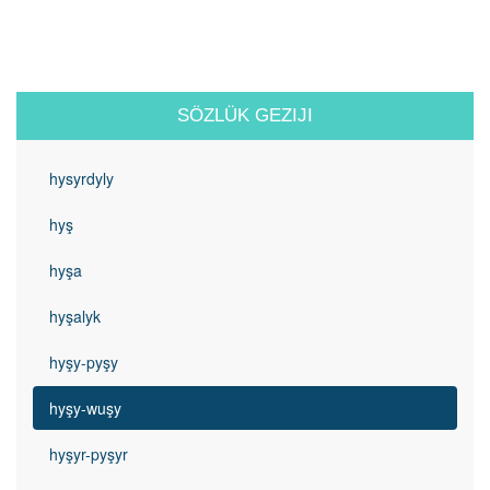
SÖZLÜK GEZIJI
hysyrdyly
hyş
hyşa
hyşalyk
hyşy-pyşy
hyşy-wuşy
hyşyr-pyşyr