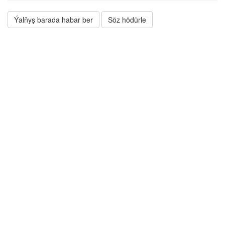
Ýalňyş barada habar ber
Söz hödürle