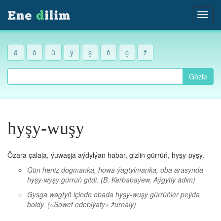
ä
ö
ü
ý
ş
ň
ç
ž
Gözle
hyşy-wuşy
Özara çalaja, ýuwaşja aýdylýan habar, gizlin gürrüň, hyşy-pyşy.
Gün heniz dogmanka, howa ýagtylmanka, oba arasynda
hyşy-wyşy gürrüň gitdi.
(B. Kerbabaýew, Aýgytly ädim)
Gysga wagtyň içinde obada hyşy-wuşy gürrüňler peýda
boldy.
(«Sowet edebiýaty» žurnaly)