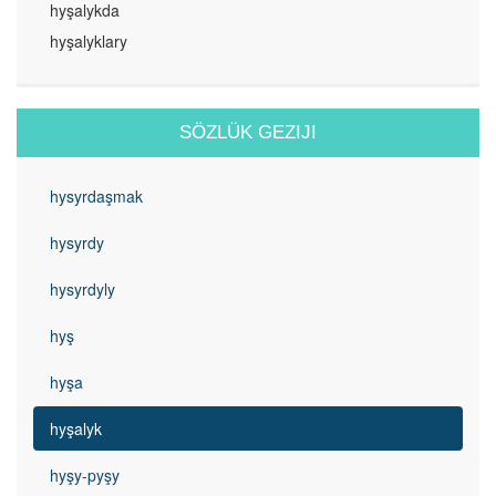
hyşalykda
hyşalyklary
SÖZLÜK GEZIJI
hysyrdaşmak
hysyrdy
hysyrdyly
hyş
hyşa
hyşalyk
hyşy-pyşy