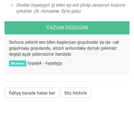
Dostlar hyşalygyň içi bilen ep-esli ýöräp derýanyň boýuna
çykdylar.
(N. Jumaýew, Syrly gala)
ÝAZUW DÜZGÜNI
Soňuna çekimli ses bilen başlanýan goşulmalar ýa-da
-rak
goşulmasy goşulanda, sözüň soňundaky dymyk çekimsiz
degişli açyk çekimsizine öwrülýär.
hyşalyk - hyşalygy.
Meselem
Ýalňyş barada habar ber
Söz hödürle