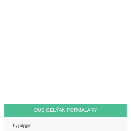
DUŞ GELÝÄN FORMALARY
hyşalygyň