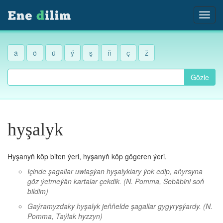
ä
ö
ü
ý
ş
ň
ç
ž
Gözle
hyşalyk
Hyşanyň köp biten ýeri, hyşanyň köp gögeren ýeri.
Içinde şagallar uwlaşýan hyşalyklary ýok edip, aňyrsyna
göz ýetmeýän kartalar çekdik.
(N. Pomma, Sebäbini soň
bildim)
Gaýramyzdaky hyşalyk jeňňelde şagallar gygyryşýardy.
(N.
Pomma, Taýlak hyzzyn)