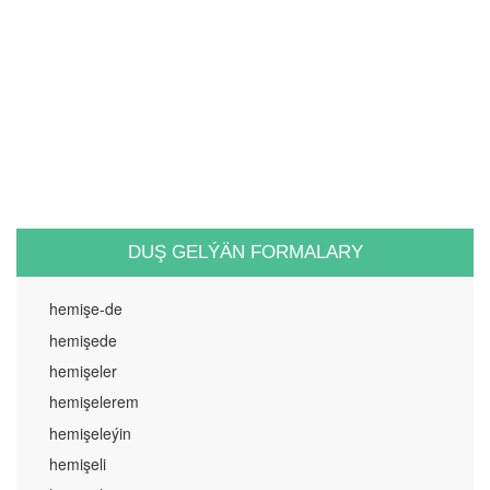
DUŞ GELÝÄN FORMALARY
hemişe-de
hemişede
hemişeler
hemişelerem
hemişeleýin
hemişeli