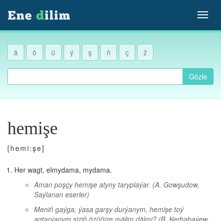
ä
ö
ü
ý
ş
ň
ç
ž
Gözle
hemişe
[hemi:şe]
Her wagt, elmydama, mydama.
Aman poşçy hemişe atyny taryplaýar.
(A. Gowşudow,
Saýlanan eserler)
Meniň gaýga, ýasa garşy durýanym, hemişe toý
agtarýanym siziň özüňize mälim dälmi?
(B. Kerbabaýew,