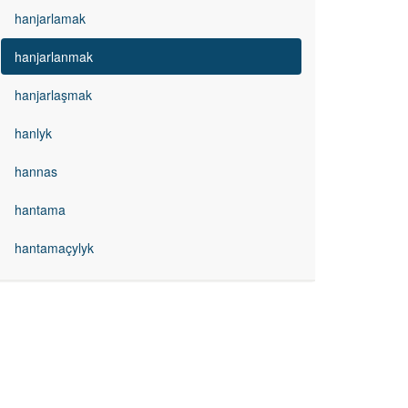
hanjarlamak
hanjarlanmak
hanjarlaşmak
hanlyk
hannas
hantama
hantamaçylyk