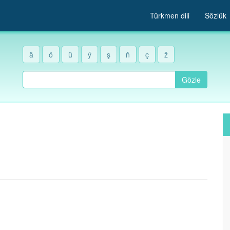
Türkmen dili
Sözlük
ä
ö
ü
ý
ş
ň
ç
ž
Gözle