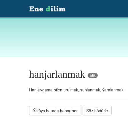
hanjarlanmak
işlik
Hanjar-gama bilen urulmak, suhlanmak, ýaralanmak.
Ýalňyş barada habar ber
Söz hödürle