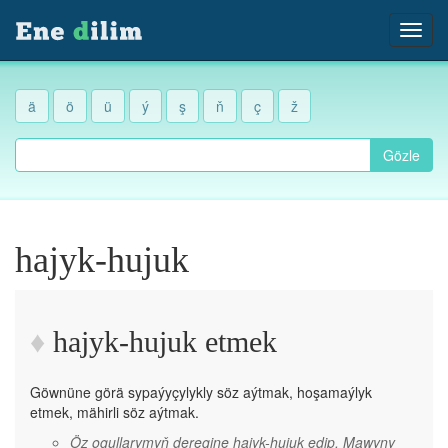
ä
ö
ü
ý
ş
ň
ç
ž
Gözle
hajyk-hujuk
hajyk-hujuk etmek
Göwnüne görä sypaýyçylykly söz aýtmak, hoşamaýlyk
etmek, mähirli söz aýtmak.
Öz ogullarymyň deregine hajyk-hujuk edip, Mawyny