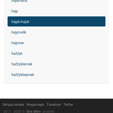
hajathana
hajy
hajyk-hujuk
hajymelik
hajyrow
hažžyk
hažžyldamak
hažžyldaşmak
Sahypa barada
|
Aragatnaşyk
|
Facebook
|
Twitter
2011 -
2026
© «
Ene dilim
» proýekti.