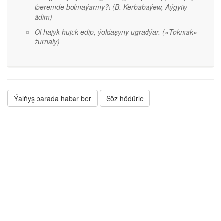
iberemde bolmaýarmy?!
(B. Kerbabaýew, Aýgytly
ädim)
Ol hajyk-hujuk edip, ýoldaşyny ugradýar.
(«Tokmak»
žurnaly)
Ýalňyş barada habar ber
Söz hödürle