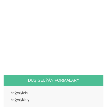
DUŞ GELÝÄN FORMALARY
haýynlykda
haýynlyklary