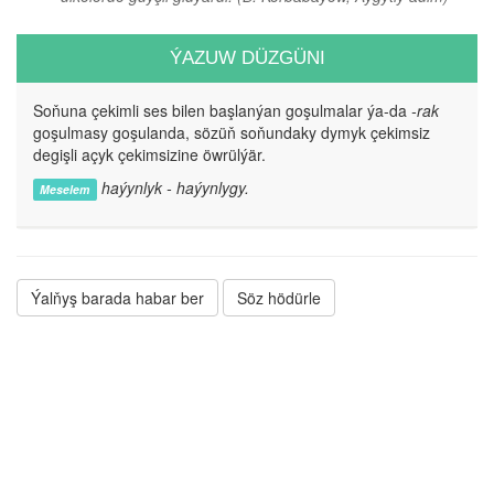
ÝAZUW DÜZGÜNI
Soňuna çekimli ses bilen başlanýan goşulmalar ýa-da
-rak
goşulmasy goşulanda, sözüň soňundaky dymyk çekimsiz
degişli açyk çekimsizine öwrülýär.
haýynlyk - haýynlygy.
Meselem
Ýalňyş barada habar ber
Söz hödürle