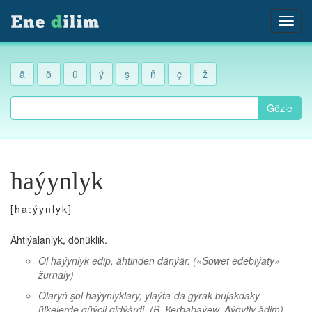
ä
ö
ü
ý
ş
ň
ç
ž
Gözle
haýynlyk
[ha:ýynlyk]
Ähtiýalanlyk, dönüklik.
Ol haýynlyk edip, ähtinden dänýär.
(«Sowet edebiýaty»
žurnaly)
Olaryň şol haýynlyklary, ylaýta-da gyrak-bujakdaky
ülkelerde güýçli gidýärdi.
(B. Kerbabaýew, Aýgytly ädim)