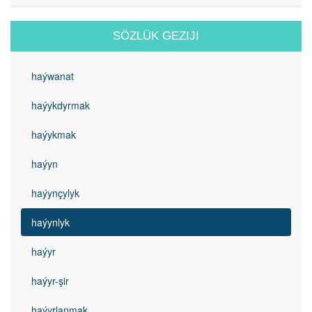
SÖZLÜK GEZIJI
haýwanat
haýykdyrmak
haýykmak
haýyn
haýynçylyk
haýynlyk
haýyr
haýyr-şir
haýyrlanmak