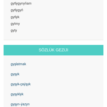
gytlygynyňam
gytlygyň
gytlyk
gytmy
gyty
SÖZLÜK GEZIJI
gyşlatmak
gyşyk
gyşyk-çaýşyk
gyşyklyk
gyşyn-ýazyn