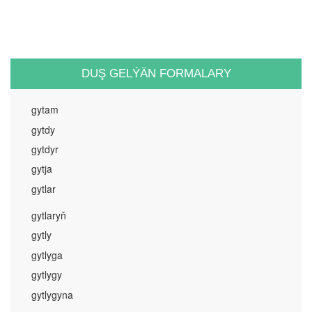
DUŞ GELÝÄN FORMALARY
gytam
gytdy
gytdyr
gytja
gytlar
gytlaryň
gytly
gytlyga
gytlygy
gytlygyna