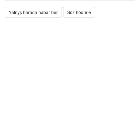
Ýalňyş barada habar ber
Söz hödürle