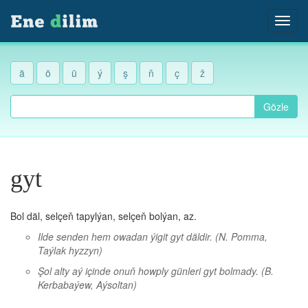
ä
ö
ü
ý
ş
ň
ç
ž
Gözle
gyt
Bol däl, selçeň tapylýan, selçeň bolýan, az.
Ilde senden hem owadan ýigit gyt däldir.
(N. Pomma,
Taýlak hyzzyn)
Şol alty aý içinde onuň howply günleri gyt bolmady.
(B.
Kerbabaýew, Aýsoltan)