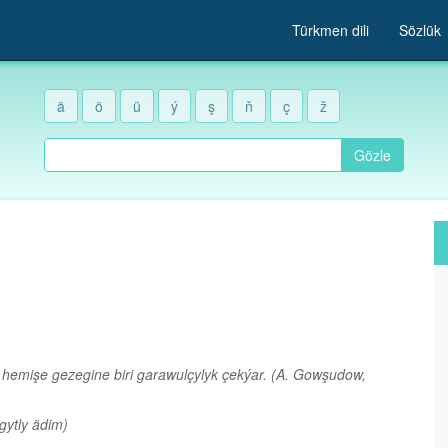
Türkmen dili
Sözlük
ä
ö
ü
ý
ş
ň
ç
ž
Gözle
a hemişe gezegine biri garawulçylyk çekýar.
(A. Gowşudow,
gytly ädim)