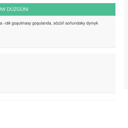
UW DÜZGÜNI
da
-räk
goşulmasy goşulanda, sözüň soňundaky dymyk