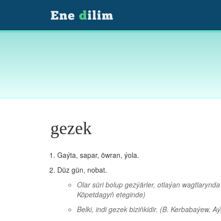
gezek
Gaýta, sapar, öwran, ýola.
Düz gün, nobat.
Olar süri bolup gezýärler, otlaýan wagtlarynd
Köpetdagyň eteginde)
Belki, indi gezek biziňkidir.
(B. Kerbabaýew, Aý