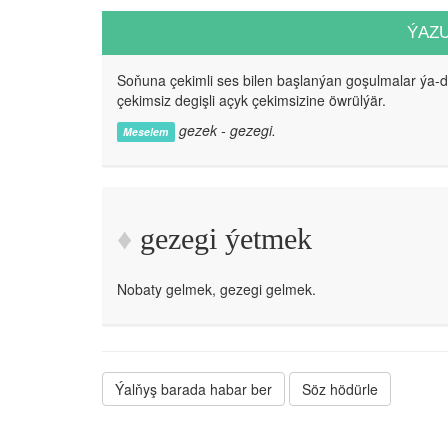
ÝAZ
Soňuna çekimli ses bilen başlanýan goşulmalar ýa-
çekimsiz degişli açyk çekimsizine öwrülýär.
gezek - gezegi.
Meselem
gezegi ýetmek
Nobaty gelmek, gezegi gelmek.
Ýalňyş barada habar ber
Söz hödürle