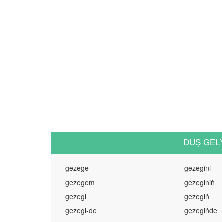
DUŞ GEL
gezege
gezegini
gezegem
gezeginiň
gezegi
gezegiň
gezegi-de
gezegiňde