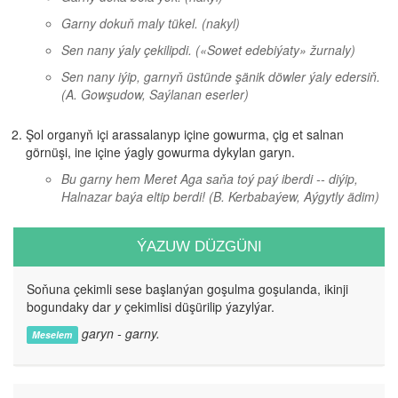
Garny dokuň maly tükel.
(nakyl)
Sen nany ýaly çekilipdi.
(«Sowet edebiýaty» žurnaly)
Sen nany iýip, garnyň üstünde şänik döwler ýaly edersiň.
(A. Gowşudow, Saýlanan eserler)
Şol organyň içi arassalanyp içine gowurma, çig et salnan
görnüşi, ine içine ýagly gowurma dykylan garyn.
Bu garny hem Meret Aga saňa toý paý iberdi -- diýip,
Halnazar baýa eltip berdi!
(B. Kerbabaýew, Aýgytly ädim)
ÝAZUW DÜZGÜNI
Soňuna çekimli sese başlanýan goşulma goşulanda, ikinji
bogundaky dar
y
çekimlisi düşürilip ýazylýar.
garyn - garny.
Meselem