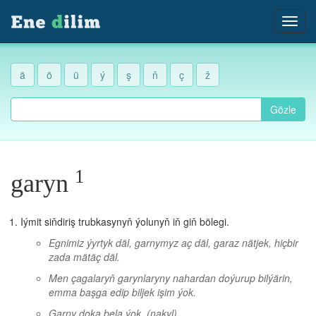
ä
ö
ü
ý
ş
ň
ç
ž
Gözle
1
garyn
Iýmit siňdiriş trubkasynyň ýolunyň iň giň bölegi.
Egnimiz ýyrtyk däl, garnymyz aç däl, garaz nätjek, hiçbir
zada mätäç däl.
Men çagalaryň garynlaryny nahardan doýurup bilýärin,
emma başga edip biljek işim ýok.
Garny doka bela ýok.
(nakyl)