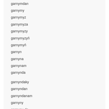
garnymdan
garnymy
garnymyz
garnymyza
garnymyzy
garnymyzyň
garnymyň
garnyn
garnyna
garnynam
garnynda
garnyndaky
garnyndan
garnyndanam
garnyny