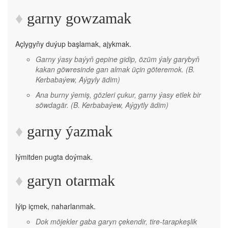
garny gowzamak
Açlygyňy duýup başlamak, ajykmak.
Garny ýasy baýyň gepine gidip, özüm ýaly garybyň
kakan göwresinde gan almak üçin göteremok.
(B.
Kerbabaýew, Aýgyly ädim)
Ana burny ýemiş, gözleri çukur, garny ýasy etlek bir
söwdagär.
(B. Kerbabaýew, Aýgytly ädim)
garny ýazmak
Iýmitden pugta doýmak.
garyn otarmak
Iýip içmek, naharlanmak.
Dok möjekler gaba garyn çekendir, tire-tarapkeşlik