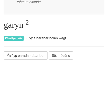
tohmun ekendir.
2
garyn
36 ýyla barabar bolan wagt.
Könelişen söz
Ýalňyş barada habar ber
Söz hödürle