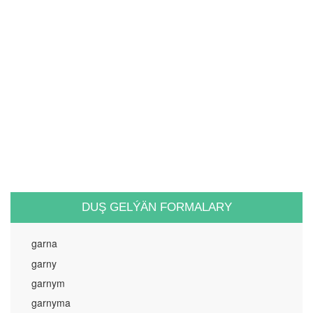
DUŞ GELÝÄN FORMALARY
garna
garny
garnym
garnyma