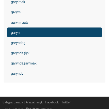
garylmak
garym
garym-gatym
garyn
garyndaş
garyndaşlyk
garyndaşsyrmak
garyndy
Sahypa barada
|
Aragatnaşyk
|
Facebook
|
Twitter
2011 -
2026
© «
Ene dilim
» proýekti.