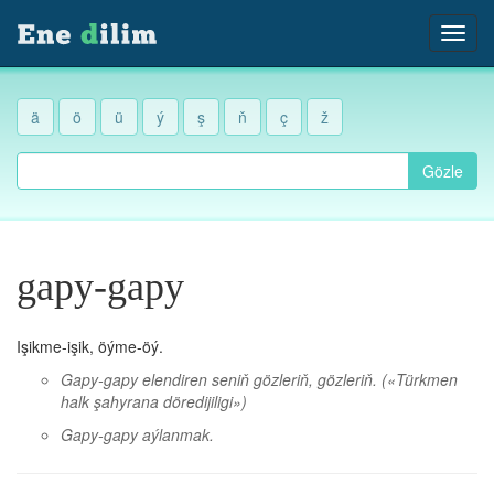
ä
ö
ü
ý
ş
ň
ç
ž
Gözle
gapy-gapy
Işikme-işik, öýme-öý.
Gapy-gapy elendiren seniň gözleriň, gözleriň.
(«Türkmen
halk şahyrana döredijiligi»)
Gapy-gapy aýlanmak.