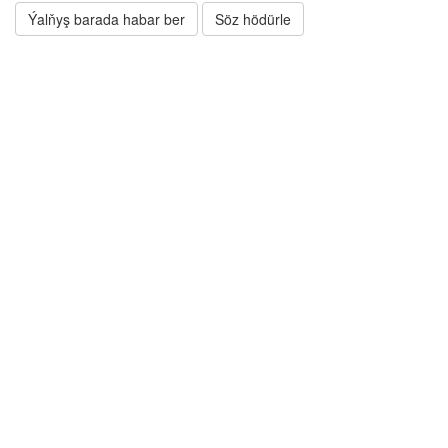
Ýalňyş barada habar ber
Söz hödürle