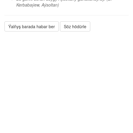
Kerbabaýew, Aýsoltan)
Ýalňyş barada habar ber
Söz hödürle