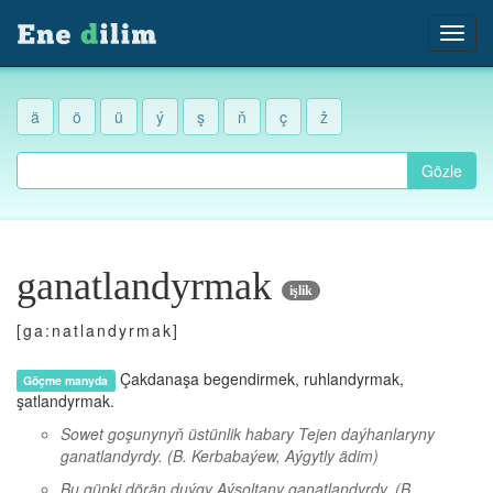
ä
ö
ü
ý
ş
ň
ç
ž
Gözle
ganatlandyrmak
işlik
[ga:natlandyrmak]
Çakdanaşa begendirmek, ruhlandyrmak,
Göçme manyda
şatlandyrmak.
Sowet goşunynyň üstünlik habary Tejen daýhanlaryny
ganatlandyrdy.
(B. Kerbabaýew, Aýgytly ädim)
Bu günki dörän duýgy Aýsoltany ganatlandyrdy.
(B.