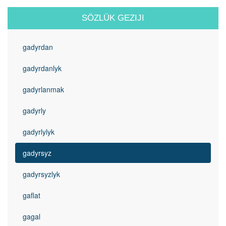
SÖZLÜK GEZIJI
gadyrdan
gadyrdanlyk
gadyrlanmak
gadyrly
gadyrlylyk
gadyrsyz
gadyrsyzlyk
gaflat
gagal