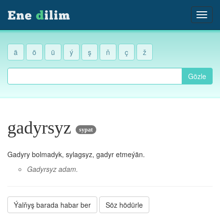
ä
ö
ü
ý
ş
ň
ç
ž
Gözle
gadyrsyz
sypat
Gadyry bolmadyk, sylagsyz, gadyr etmeýän.
Gadyrsyz adam.
Ýalňyş barada habar ber
Söz hödürle