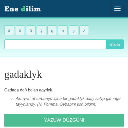
ä
ö
ü
ý
ş
ň
ç
ž
Gözle
gadaklyk
Gadaga deň bolan agyrlyk.
Akmyrat at torbanyň içine bir gadaklyk daşy salyp gitmage
taýynlandy.
(N. Pomma, Sebäbini soň bildim)
ÝAZUW DÜZGÜNI