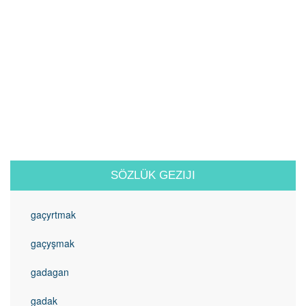
SÖZLÜK GEZIJI
gaçyrtmak
gaçyşmak
gadagan
gadak