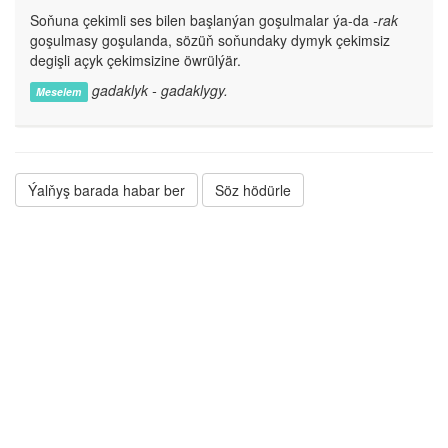
Soňuna çekimli ses bilen başlanýan goşulmalar ýa-da
-rak
goşulmasy goşulanda, sözüň soňundaky dymyk çekimsiz
degişli açyk çekimsizine öwrülýär.
gadaklyk - gadaklygy.
Meselem
Ýalňyş barada habar ber
Söz hödürle