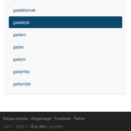
gadaklamak
gadaklyk
gadam
gadar
gadym
gadymky
gadymlyk
Sahypa barada
|
Aragatnaşyk
|
Facebook
|
Twitter
2011 -
2026
© «
Ene dilim
» proýekti.