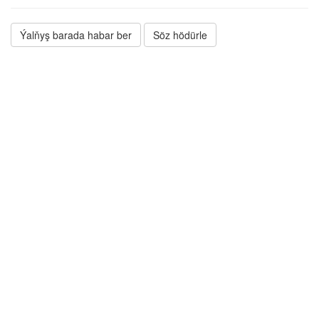
Ýalňyş barada habar ber
Söz hödürle