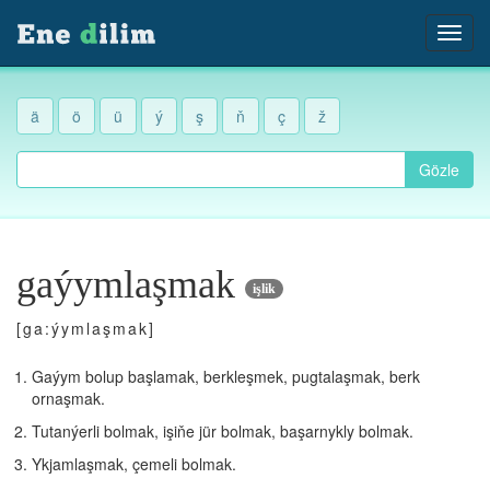
ä
ö
ü
ý
ş
ň
ç
ž
Gözle
gaýymlaşmak
işlik
[ga:ýymlaşmak]
Gaýym bolup başlamak, berkleşmek, pugtalaşmak, berk
ornaşmak.
Tutanýerli bolmak, işiňe jür bolmak, başarnykly bolmak.
Ykjamlaşmak, çemeli bolmak.