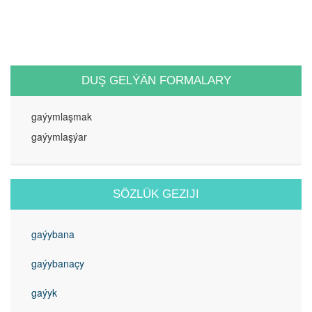
DUŞ GELÝÄN FORMALARY
gaýymlaşmak
gaýymlaşýar
SÖZLÜK GEZIJI
gaýybana
gaýybanaçy
gaýyk