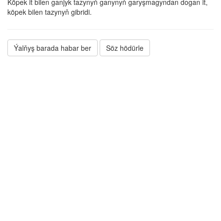
Köpek it bilen ganjyk tazynyň ganynyň garyşmagyndan dogan it,
köpek bilen tazynyň gibridi.
Ýalňyş barada habar ber
Söz hödürle