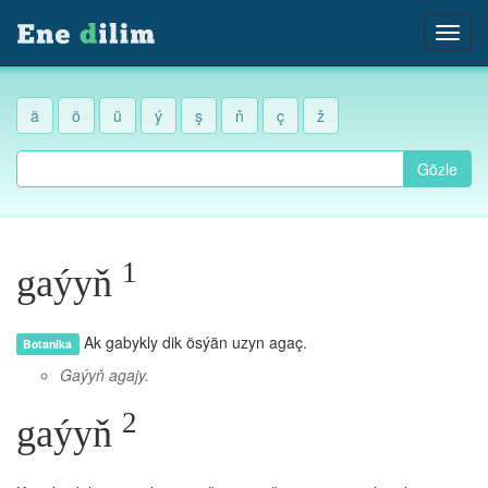
ä
ö
ü
ý
ş
ň
ç
ž
Gözle
1
gaýyň
Ak gabykly dik ösýän uzyn agaç.
Botanika
Gaýyň agajy.
2
gaýyň