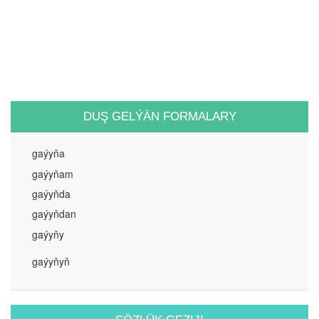
DUŞ GELÝÄN FORMALARY
gaýyňa
gaýyňam
gaýyňda
gaýyňdan
gaýyňy
gaýyňyň