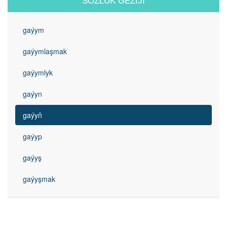
SÖZLÜK GEZIJI
gaýym
gaýymlaşmak
gaýymlyk
gaýyn
gaýyň
gaýyp
gaýyş
gaýyşmak