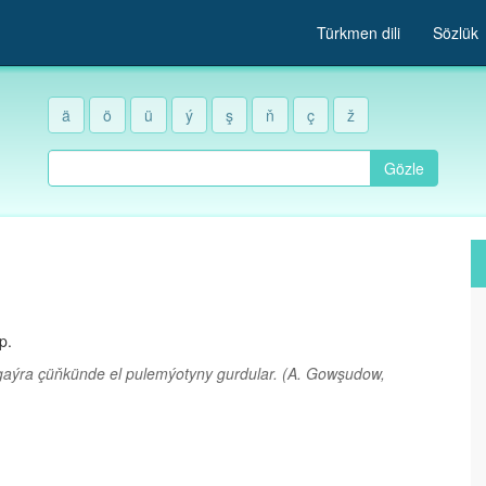
Türkmen dili
Sözlük
ä
ö
ü
ý
ş
ň
ç
ž
Gözle
p.
gaýra çüňkünde el pulemýotyny gurdular.
(A. Gowşudow,