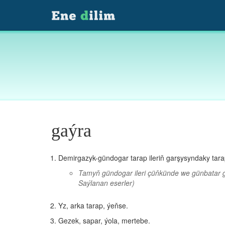
gaýra
Demirgazyk-gündogar tarap ileriň garşysyndaky tara
Tamyň gündogar ileri çüňkünde we günbatar 
Saýlanan eserler)
Yz, arka tarap, ýeňse.
Gezek, sapar, ýola, mertebe.