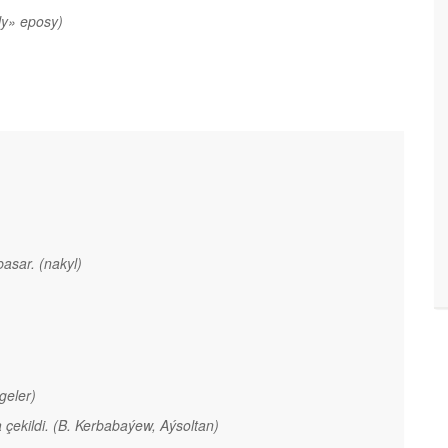
ly» eposy)
basar.
(nakyl)
geler)
 çekildi.
(B. Kerbabaýew, Aýsoltan)