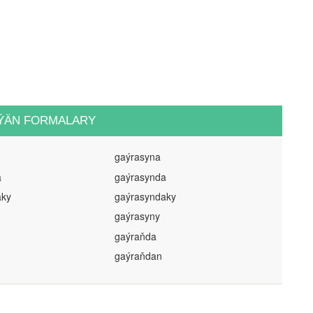
ÝÄN FORMALARY
gaýrasyna
a
gaýrasynda
aky
gaýrasyndaky
gaýrasyny
gaýraňda
gaýraňdan