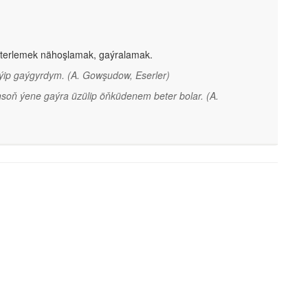
beterlemek nähoşlamak, gaýralamak.
iýip gaýgyrdym.
(A. Gowşudow, Eserler)
nsoň ýene gaýra üzülip öňküdenem beter bolar.
(A.