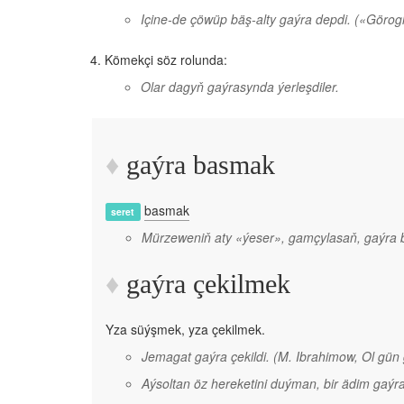
Içine-de çöwüp bäş-alty gaýra depdi.
(«Görog
Kömekçi söz rolunda:
Olar dagyň gaýrasynda ýerleşdiler.
gaýra basmak
basmak
seret
Mürzeweniň aty «ýeser», gamçylasaň, gaýra 
gaýra çekilmek
Yza süýşmek, yza çekilmek.
Jemagat gaýra çekildi.
(M. Ibrahimow, Ol gün 
Aýsoltan öz hereketini duýman, bir ädim gaýra