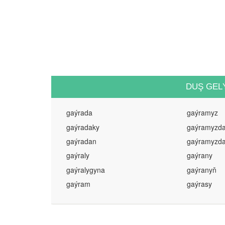
DUŞ GEL
gaýrada
gaýramyz
gaýradaky
gaýramyzd
gaýradan
gaýramyzd
gaýraly
gaýrany
gaýralygyna
gaýranyň
gaýram
gaýrasy