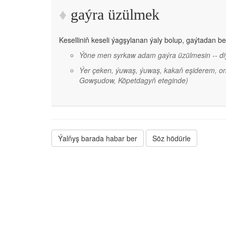
gaýra üzülmek
Keselliniň keseli ýagşylanan ýaly bolup, gaýtadan 
Ýöne men syrkaw adam gaýra üzülmesin -- d
Ýer çeken, ýuwaş, ýuwaş, kakaň eşiderem, o
Gowşudow, Köpetdagyň eteginde)
Ýalňyş barada habar ber
Söz hödürle