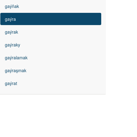
gaýňak
gaýra
gaýrak
gaýraky
gaýralamak
gaýraşmak
gaýrat