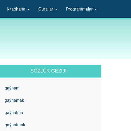
Kitaphana
Gurallar
Programmalar
SÖZLÜK GEZIJI
gaýnam
gaýnamak
gaýnatma
gaýnatmak