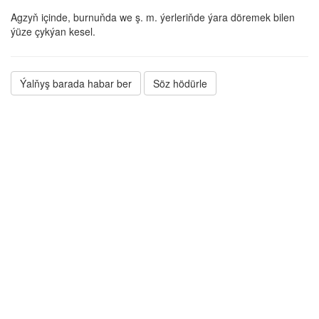
Agzyň içinde, burnuňda we ş. m. ýerleriňde ýara döremek bilen
ýüze çykýan kesel.
Ýalňyş barada habar ber
Söz hödürle