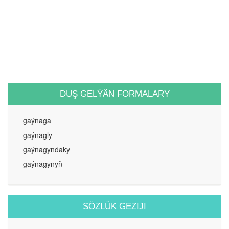
DUŞ GELÝÄN FORMALARY
gaýnaga
gaýnagly
gaýnagyndaky
gaýnagynyň
SÖZLÜK GEZIJI