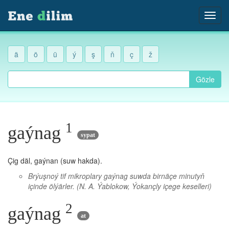
ä
ö
ü
ý
ş
ň
ç
ž
Gözle
1
gaýnag
sypat
Çig däl, gaýnan (suw hakda).
Brýuşnoý tif mikroplary gaýnag suwda birnäçe minutyň
içinde ölýärler.
(N. A. Ýablokow, Ýokançly içege keselleri)
2
gaýnag
at