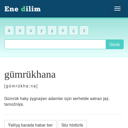
ä
ö
ü
ý
ş
ň
ç
ž
Gözle
gümrükhana
[gümrükha:na]
Gümrük haky ýygnaýan adamlar üçin serhetde salnan jaý,
tamožniýa.
Ýalňyş barada habar ber
Söz hödürle