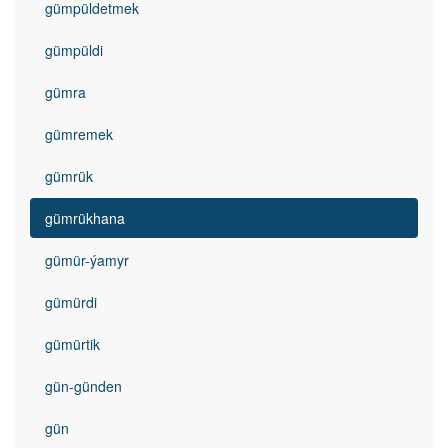
gümpüldetmek
gümpüldi
gümra
gümremek
gümrük
gümrükhana
gümür-ýamyr
gümürdi
gümürtik
gün-günden
gün