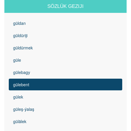
SÖZLÜK GEZIJI
güldan
güldüriji
güldürmek
güle
gülebagy
gülebent
gülek
güleş-ýalaş
gülälek