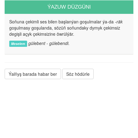
ÝAZUW DÜZGÜNI
Soňuna çekimli ses bilen başlanýan goşulmalar ýa-da
-räk
goşulmasy goşulanda, sözüň soňundaky dymyk çekimsiz
degişli açyk çekimsizine öwrülýär.
gülebent - gülebendi.
Meselem
Ýalňyş barada habar ber
Söz hödürle