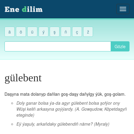
ä
ö
ü
ý
ş
ň
ç
ž
Gözle
gülebent
Daşyna mata dolanyp daňlan goş-daşy daňylgy ýük, goş-golam.
Doly ganar bolsa ýa-da agyr gülebent bolsa şofýor ony
Wüşi keliň arkasyna goýýardy.
(A. Gowşudow, Köpetdagyň
eteginde)
Eý ýaşuly, arkaňdaky gülebendiň näme?
(Myraly)