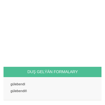
DUŞ GELÝÄN FORMALARY
gülebendi
gülebendiň