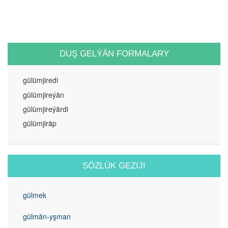
DUŞ GELÝÄN FORMALARY
gülümjiredi
gülümjireýän
gülümjireýärdi
gülümjiräp
SÖZLÜK GEZIJI
gülmek
gülmän-yşman