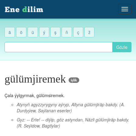
ä
ö
ü
ý
ş
ň
ç
ž
Gözle
gülümjiremek
işlik
Çala ýylgyrmak, gülümsiremek.
Atynyň agyzzyrygyny aýryp, Altyna gülümjiräp bakdy.
(A.
Durdyýew, Saýlanan eserler)
Gyz: -- Erte! -- diýip, göz astyndan, Näzli gülümjiräp bakdy.
(R. Seýidow, Bagtlylar)