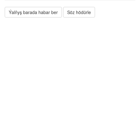
Ýalňyş barada habar ber
Söz hödürle