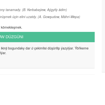
a ony tanamady.
(B. Kerbabaýew, Aýgytly ädim)
rüşmek üçin elini uzatdy.
(A. Gowşudow, Mähri-Wepa)
e kömekleşmek.
UW DÜZGÜNI
ikinji bogundaky dar
ü
çekimlisi düşürilip ýazylýar. Ýöňkeme
lýar.