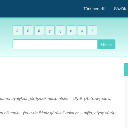
Türkmen dili
Sözlük
ä
ö
ü
ý
ş
ň
ç
ž
Gözle
lmydama oýalykda görüşmek nesip etsin! -- diýdi.
(A. Gowşudow,
m bilmedim, ýene-de ikimiz görüşeli bolarys -- diýip, atyny sürüp