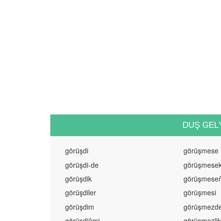
DUŞ GEL
görüşdi
görüşmese
görüşdi-de
görüşmese
görüşdik
görüşmese
görüşdiler
görüşmesi
görüşdim
görüşmezd
görüşdiňmi
görüşmezlik