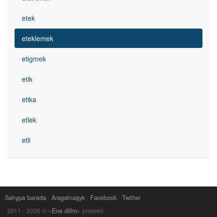
etek
eteklemek
etigmek
etik
etika
etlek
etli
Sahypa barada
|
Aragatnaşyk
|
Facebook
|
Twitter
2011 -
2026
© «
Ene dilim
» proýekti.