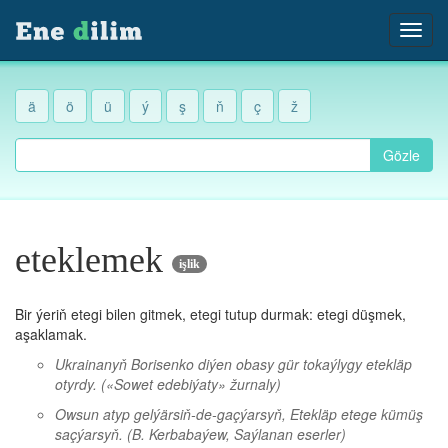
ä
ö
ü
ý
ş
ň
ç
ž
Gözle
eteklemek
işlik
Bir ýeriň etegi bilen gitmek, etegi tutup durmak: etegi düşmek,
aşaklamak.
Ukrainanyň Borisenko diýen obasy gür tokaýlygy etekläp
otyrdy.
(«Sowet edebiýaty» žurnaly)
Owsun atyp gelýärsiň-de-gaçýarsyň, Etekläp etege kümüş
saçýarsyň.
(B. Kerbabaýew, Saýlanan eserler)