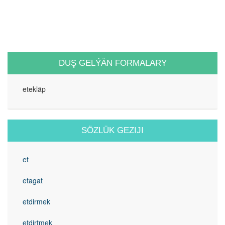
DUŞ GELÝÄN FORMALARY
etekläp
SÖZLÜK GEZIJI
et
etagat
etdirmek
etdirtmek