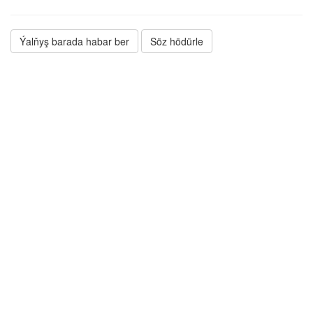
Ýalňyş barada habar ber
Söz hödürle