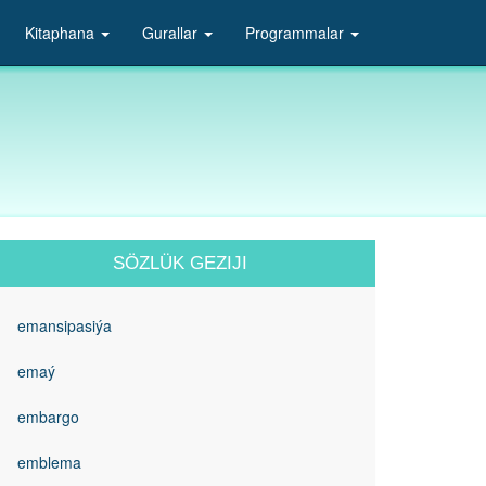
Kitaphana
Gurallar
Programmalar
SÖZLÜK GEZIJI
emansipasiýa
emaý
embargo
emblema