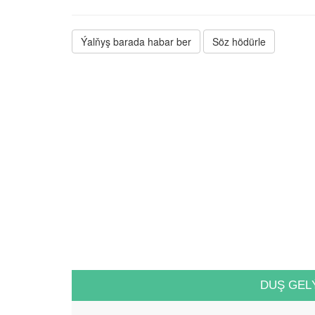
Ýalňyş barada habar ber
Söz hödürle
DUŞ GEL