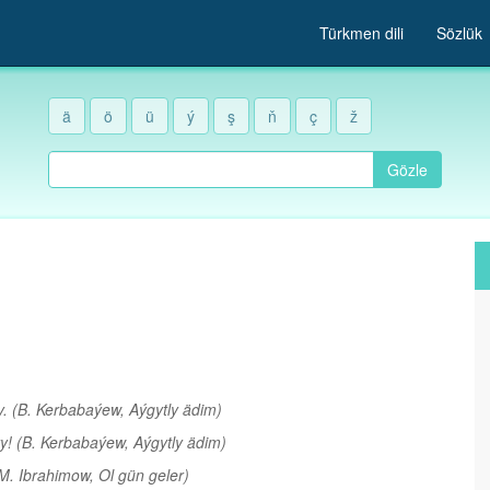
Türkmen dili
Sözlük
ä
ö
ü
ý
ş
ň
ç
ž
Gözle
y.
(B. Kerbabaýew, Aýgytly ädim)
ry!
(B. Kerbabaýew, Aýgytly ädim)
M. Ibrahimow, Ol gün geler)