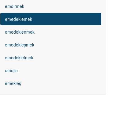
emdirmek
emedeklemek
emedeklenmek
emedekleşmek
emedekletmek
emejin
emekleş