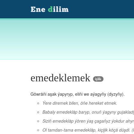
emedeklemek
işlik
Göwräňi aşak ýapyryp, eliňi we aýagyňy (dyzyňy).
Ýere diremek bilen, öňe hereket etmek.
Babaly emedekläp baryp, onuň ýagyny gujaklad
Siziň emedekläp ýören ýaş çagaňyz ýokdur ahy
Ol tamdan-tama emedekläp, kiçijik köçä düşdi.
(