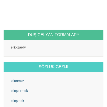
DUŞ GELÝÄN FORMALARY
ellibizardy
SÖZLÜK GEZIJI
ellenmek
elleşdirmek
elleşmek