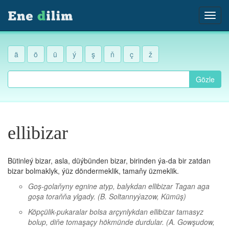
ä
ö
ü
ý
ş
ň
ç
ž
Gözle
ellibizar
Bütinleý bizar, asla, düýbünden bizar, birinden ýa-da bir zatdan
bizar bolmaklyk, ýüz döndermeklik, tamaňy üzmeklik.
Goş-golaňyny egnine atyp, balykdan ellibizar Tagan aga
goşa toraňňa ylgady.
(B. Soltannyýazow, Kümüş)
Köpçülik-pukaralar bolsa arçynlykdan ellibizar tamasyz
bolup, diňe tomaşaçy hökmünde durdular.
(A. Gowşudow,