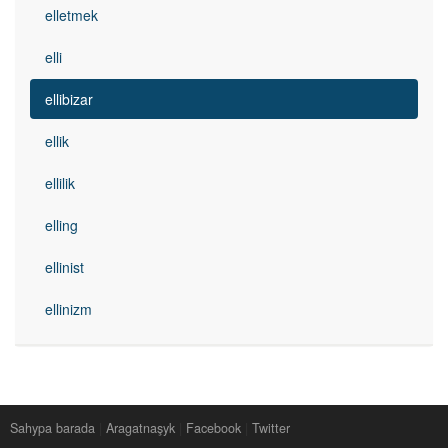
elletmek
elli
ellibizar
ellik
ellilik
elling
ellinist
ellinizm
Sahypa barada
|
Aragatnaşyk
|
Facebook
|
Twitter