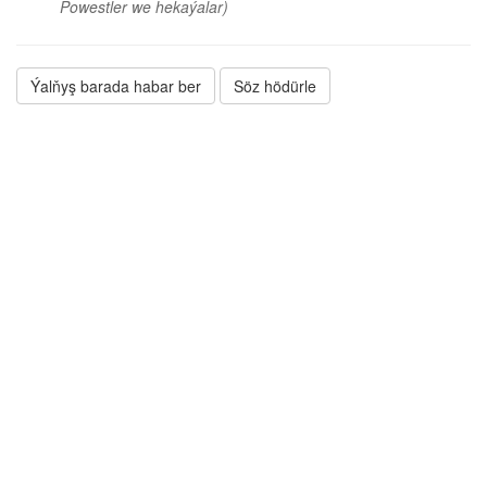
Powestler we hekaýalar)
Ýalňyş barada habar ber
Söz hödürle