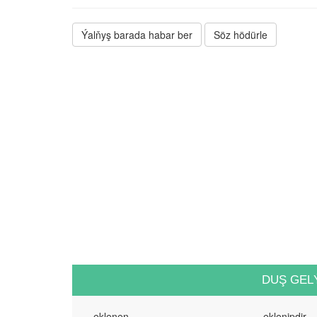
Ýalňyş barada habar ber
Söz hödürle
DUŞ GEL
eklenen
eklenipdir