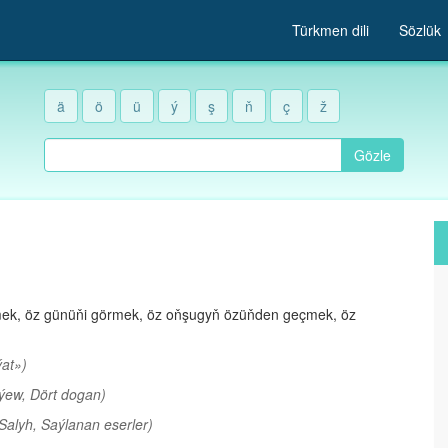
Türkmen dili
Sözlük
ä
ö
ü
ý
ş
ň
ç
ž
Gözle
ek, öz günüňi görmek, öz oňşugyň özüňden geçmek, öz
at»)
ýew, Dört dogan)
Salyh, Saýlanan eserler)