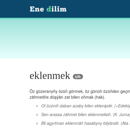
eklenmek
işlik
Öz güzeranyňy özüň görmek, öz günüň özüňden geçm
zähmetiňe düşýän zat bilen oňmak (hak).
Ol özüniň daban azaby bilen eklenipdir.
(«Edebiý
Sen arassa zähmet bilen eklenmelisiň.
(K. Juma
Bil agyrtman eklenmäň hasabyny bilýändir.
(Ata 