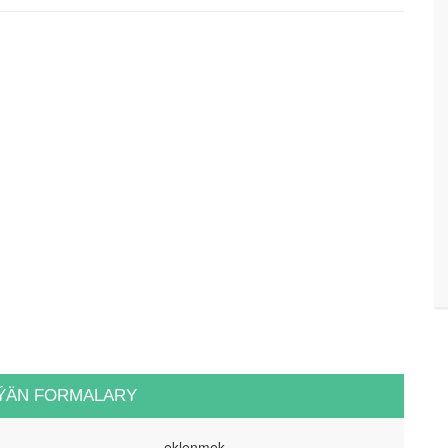
ÝÄN FORMALARY
eklenmek