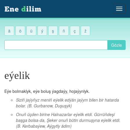
ä
ö
ü
ý
ş
ň
ç
ž
Gözle
eýelik
Eýe bolmaklyk, eýe boluş ýagdaýy, hojaýynlyk.
Siziň jaýyňyz meniň eýelik edýän jaýym bilen bir hatarda
bolar.
(B. Gurbanow, Duşuşyk)
Onuň üçden birine Halnazarlar eýelik etdi. Gürrüňdeşi
başga bolsa-da, Şeker onuň bütin durmuşyna eýelik etdi.
(B. Kerbabaýew, Aýgytly ädim)