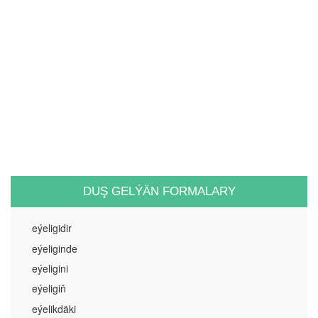
DUŞ GELÝÄN FORMALARY
eýeligidir
eýeliginde
eýeligini
eýeligiň
eýelikdäki