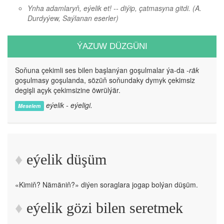
Ynha adamlaryň, eýelik et! -- diýip, çatmasyna gitdi.
(A.
Durdyýew, Saýlanan eserler)
ÝAZUW DÜZGÜNI
Soňuna çekimli ses bilen başlanýan goşulmalar ýa-da
-räk
goşulmasy goşulanda, sözüň soňundaky dymyk çekimsiz
degişli açyk çekimsizine öwrülýär.
eýelik - eýeligi.
Meselem
eýelik düşüm
«Kimiň? Nämäniň?» diýen soraglara jogap bolýan düşüm.
eýelik gözi bilen seretmek