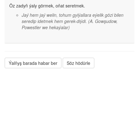
Öz zadyň ýaly görmek, oňat seretmek.
Jaý hem jaý welin, tohum gylýallara eýelik gözi bilen
seredip idetmek hem gerek-diýdi.
(A. Gowşudow,
Powestler we hekaýalar)
Ýalňyş barada habar ber
Söz hödürle