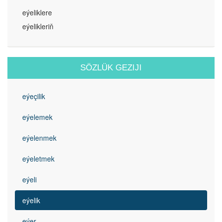
eýeliklere
eýelikleriň
SÖZLÜK GEZIJI
eýeçilik
eýelemek
eýelenmek
eýeletmek
eýeli
eýelik
eýer