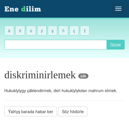
ä
ö
ü
ý
ş
ň
ç
ž
Gözle
diskriminirlemek
işlik
Hukuklylygy çäklendirmek, deň hukuklylykdan mahrum etmek.
Ýalňyş barada habar ber
Söz hödürle