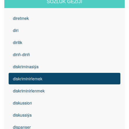
SÖZLÜK GEZIJI
diretmek
diri
dirilik
diriň-diriň
diskriminasiýa
diskriminirlemek
diskriminirlenmek
diskussion
diskussiýa
dispanser