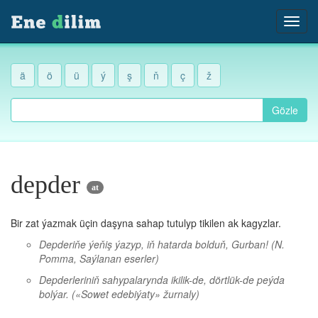
ä
ö
ü
ý
ş
ň
ç
ž
Gözle
depder
at
Bir zat ýazmak üçin daşyna sahap tutulyp tikilen ak kagyzlar.
Depderiňe ýeňiş ýazyp, iň hatarda bolduň, Gurban!
(N.
Pomma, Saýlanan eserler)
Depderleriniň sahypalarynda ikilik-de, dörtlük-de peýda
bolýar.
(«Sowet edebiýaty» žurnaly)