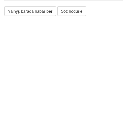
Ýalňyş barada habar ber
Söz hödürle