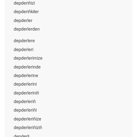
depderiňizi
depderiňkiler
depderler
depderlerden
depderlere
depderleri
depderlerimize
depderlerinde
depderlerine
depderlerini
depderleriniň
depderleriň
depderleriňi
depderleriňize
depderleriňiziň
depderli