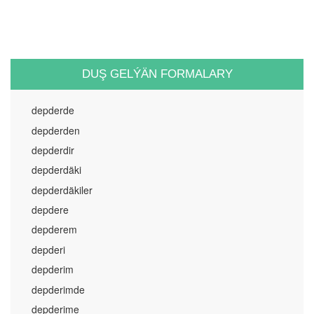
DUŞ GELÝÄN FORMALARY
depderde
depderden
depderdir
depderdäki
depderdäkiler
depdere
depderem
depderi
depderim
depderimde
depderime