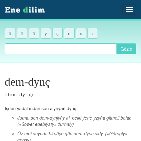
ä
ö
ü
ý
ş
ň
ç
ž
Gözle
dem-dynç
[dem-dy:nç]
Işden ýadalandan soň alynýan dynç.
Juma, sen dem-dynjyňy al, belki ýene yzyňa gitmeli bolar.
(«Sowet edebiýaty» žurnaly)
Öz mekanynda birnäçe gün dem-dynç aldy.
(«Görogly»
eposy)