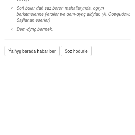
Soň bular daň saz beren mahallarynda, ogryn
berkitmelerine ýetdiler we dem-dynç aldylar.
(A. Gowşudow,
Saýlanan eserler)
Dem-dynç bermek.
Ýalňyş barada habar ber
Söz hödürle