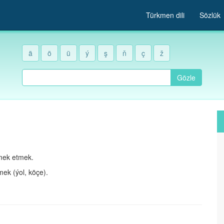
Türkmen dili
Sözlük
ä
ö
ü
ý
ş
ň
ç
ž
Gözle
mek etmek.
k (ýol, köçe).