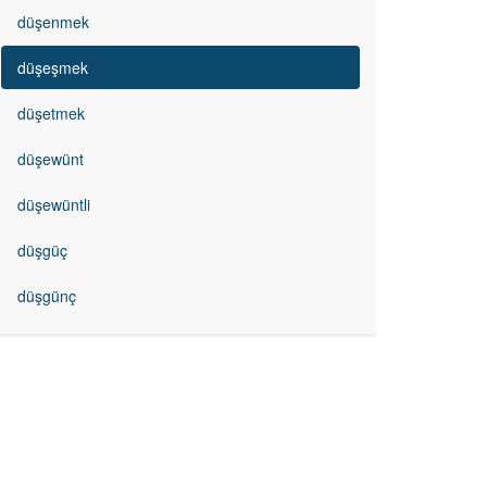
düşenmek
düşeşmek
düşetmek
düşewünt
düşewüntli
düşgüç
düşgünç