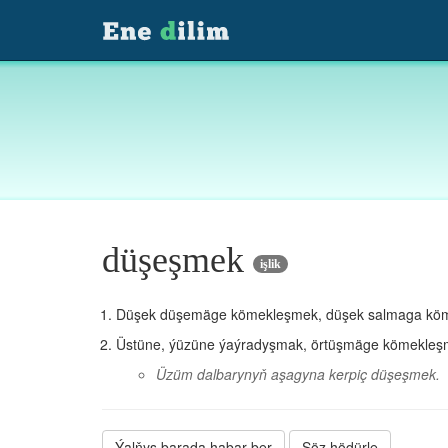
düşeşmek
işlik
Düşek düşemäge kömekleşmek, düşek salmaga kö
Üstüne, ýüzüne ýaýradyşmak, örtüşmäge kömekleşme
Üzüm dalbarynyň aşagyna kerpiç düşeşmek.
Ýalňyş barada habar ber
Söz hödürle