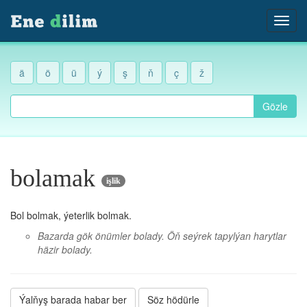
ä
ö
ü
ý
ş
ň
ç
ž
Gözle
bolamak
işlik
Bol bolmak, ýeterlik bolmak.
Bazarda gök önümler bolady. Öň seýrek tapylýan harytlar
häzir bolady.
Ýalňyş barada habar ber
Söz hödürle