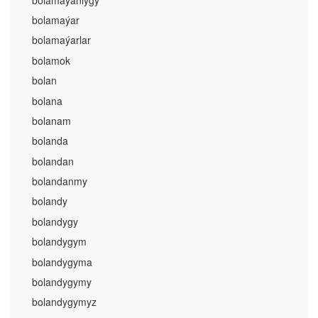
bolamaýar
bolamaýarlar
bolamok
bolan
bolana
bolanam
bolanda
bolandan
bolandanmy
bolandy
bolandygy
bolandygym
bolandygyma
bolandygymy
bolandygymyz