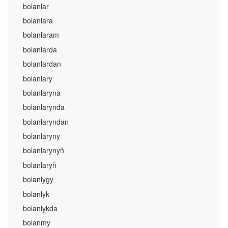
bolanlar
bolanlara
bolanlaram
bolanlarda
bolanlardan
bolanlary
bolanlaryna
bolanlarynda
bolanlaryndan
bolanlaryny
bolanlarynyň
bolanlaryň
bolanlygy
bolanlyk
bolanlykda
bolanmy