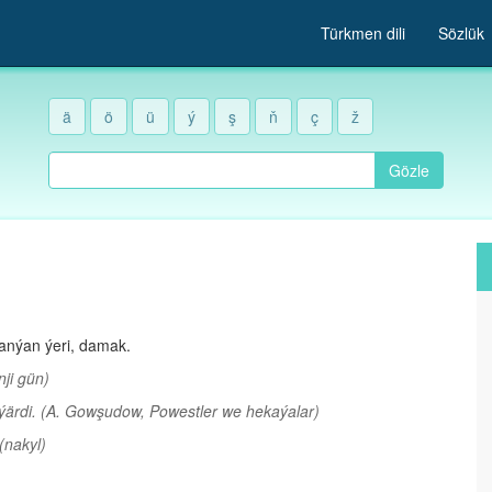
Türkmen dili
Sözlük
ä
ö
ü
ý
ş
ň
ç
ž
Gözle
anýan ýeri, damak.
inji gün)
ýärdi.
(A. Gowşudow, Powestler we hekaýalar)
(nakyl)