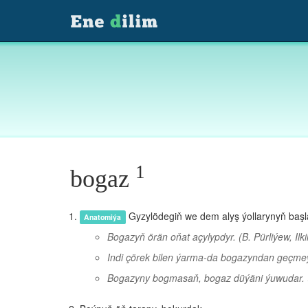
1
bogaz
Gyzylödegiň we dem alyş ýollarynyň başl
Anatomiýa
Bogazyň örän oňat açylypdyr.
(B. Pürliýew, Ilk
Indi çörek bilen ýarma-da bogazyndan geçme
Bogazyny bogmasaň, bogaz düýäni ýuwudar.