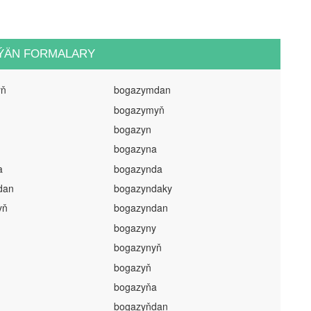
ÝÄN FORMALARY
yň
bogazymdan
bogazymyň
bogazyn
bogazyna
a
bogazynda
dan
bogazyndaky
yň
bogazyndan
bogazyny
bogazynyň
bogazyň
bogazyňa
bogazyňdan