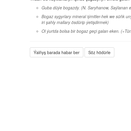
Guba düýe bogazdy.
(N. Saryhanow, Saýlanan e
Bogaz sygyrlary mineral iýmitler-hek we süňk u
iri şahly mallary ösdürip ýetişdirmek)
Ol ýurtda bolsa bir bogaz geçi galan eken.
(«Tür
Ýalňyş barada habar ber
Söz hödürle