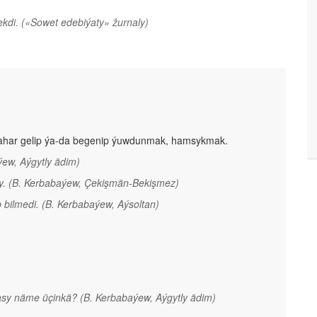
ekdi.
(«Sowet edebiýaty» žurnaly)
ahar gelip ýa-da begenip ýuwdunmak, hamsykmak.
ýew, Aýgytly ädim)
y.
(B. Kerbabaýew, Çekişmän-Bekişmez)
 bilmedi.
(B. Kerbabaýew, Aýsoltan)
masy näme üçinkä?
(B. Kerbabaýew, Aýgytly ädim)