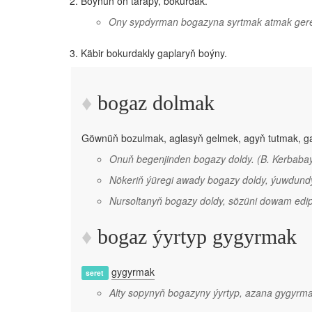
Boýnuň öň tarapy, bokurdak.
Ony sypdyrman bogazyna syrtmak atmak ger
Käbir bokurdakly gaplaryň boýny.
bogaz dolmak
Göwnüň bozulmak, aglasyň gelmek, agyň tutmak, g
Onuň begenjinden bogazy doldy.
(B. Kerbaba
Nökeriň ýüregi awady bogazy doldy, ýuwdund
Nursoltanyň bogazy doldy, sözüni dowam edip
bogaz ýyrtyp gygyrmak
gygyrmak
seret
Alty sopynyň bogazyny ýyrtyp, azana gygyr