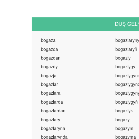
DUŞ GEL
bogaza
bogazlaryn
bogazda
bogazlaryň
bogazdan
bogazly
bogazdy
bogazlygy
bogazja
bogazlygyn
bogazlar
bogazlygyn
bogazlara
bogazlygyn
bogazlarda
bogazlygyň
bogazlardan
bogazlyk
bogazlary
bogazy
bogazlaryna
bogazym
bogazlarynda
bogazyma