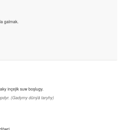
da galmak.
aky inçejik suw boşlugy.
updyr.
(Gadymy dünýä taryhy)
döwri.