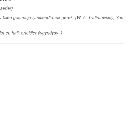
serler)
ny bilen goşmaça iýmitlendirmek gerek.
(W. A. Trafimowskiý, Ýaş
kmen halk ertekiler ýygyndysy»)