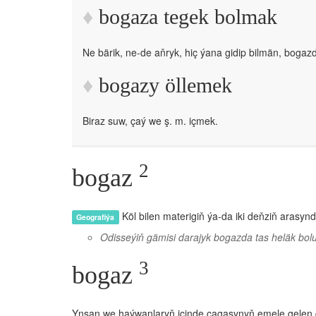
bogaza tegek bolmak
Ne bärik, ne-de aňryk, hiç ýana gidip bilmän, bogaz
bogazy öllemek
Biraz suw, çaý we ş. m. içmek.
2
bogaz
Köl bilen materigiň ýa-da iki deňziň arasynd
Geografiýa
Odisseýiň gämisi darajyk bogazda tas heläk bol
3
bogaz
Ynsan we haýwanlaryň içinde çagasynyň emele gelen 