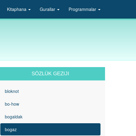
Kitaphana
Gurallar
Programmalar
SÖZLÜK GEZIJI
bloknot
bo-how
bogaldak
bogaz