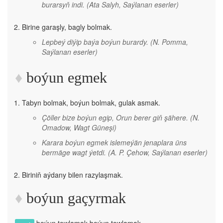
burarsyň indi.
(Ata Salyh, Saýlanan eserler)
Birine garaşly, bagly bolmak.
Lepbeý diýip baýa boýun burardy.
(N. Pomma,
Saýlanan eserler)
boýun egmek
Tabyn bolmak, boýun bolmak, gulak asmak.
Çöller bize boýun egip, Orun berer giň şähere.
(N.
Omadow, Wagt Güneşi)
Karara boýun egmek islemeýän jenaplara üns
bermäge wagt ýetdi.
(A. P. Çehow, Saýlanan eserler)
Biriniň aýdany bilen razylaşmak.
boýun gaçyrmak