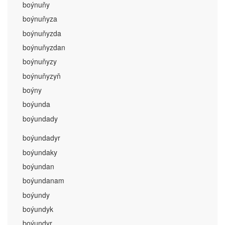
boýnuňy
boýnuňyza
boýnuňyzda
boýnuňyzdan
boýnuňyzy
boýnuňyzyň
boýny
boýunda
boýundady
boýundadyr
boýundaky
boýundan
boýundanam
boýundy
boýundyk
boýundyr