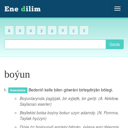
ä
ö
ü
ý
ş
ň
ç
ž
Gözle
boýun
Bedeniň kelle bilen göwräni birleşdirýän bölegi.
Anatomiýa
Boýunlarynda ýaglyjak, bir eýjejik, bir geňji.
(A. Kekilow,
Saýlanan eserler)
Beýlekisi bolsa boýny bokur uzyn adamdy.
(N. Pomma,
Taýlak hyzzyn)
Düýe öz boýnunyň egrisini bilmän, ýylana egri diýermiş.