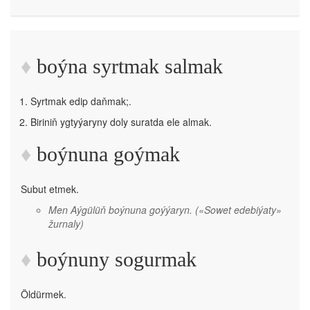
boýna syrtmak salmak
Syrtmak edip daňmak;.
Biriniň ygtyýaryny doly suratda ele almak.
boýnuna goýmak
Subut etmek.
Men Aýgülüň boýnuna goýýaryn.
(«Sowet edebiýaty»
žurnaly)
boýnuny sogurmak
Öldürmek.