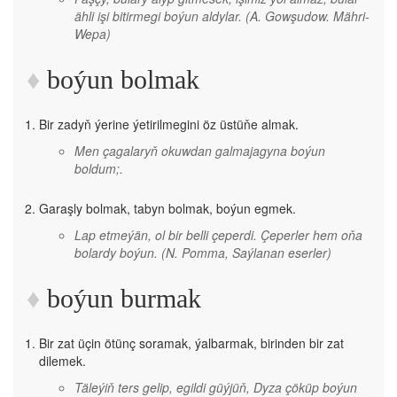
ähli işi bitirmegi boýun aldylar.
(A. Gowşudow. Mähri-
Wepa)
boýun bolmak
Bir zadyň ýerine ýetirilmegini öz üstüňe almak.
Men çagalaryň okuwdan galmajagyna boýun
boldum;.
Garaşly bolmak, tabyn bolmak, boýun egmek.
Lap etmeýän, ol bir belli çeperdi. Çeperler hem oňa
bolardy boýun.
(N. Pomma, Saýlanan eserler)
boýun burmak
Bir zat üçin ötünç soramak, ýalbarmak, birinden bir zat
dilemek.
Täleýiň ters gelip, egildi güýjüň, Dyza çöküp boýun