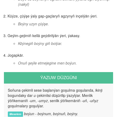
(nakyl)
Küýze, çüýşe ýaly gap-gaçlaryň agzynyň inçelýän ýeri.
Boýny uzyn çüýşe.
Geýim-gejimiň kellä geýdirilýän ýeri, ýakasy.
Köýnegiň boýny giň bolýar.
Jogapkär.
Onuň şeýle etmejegine men boýun.
ÝAZUW DÜZGÜNI
Soňuna çekimli sese başlanýan goşulma goşulanda, ikinji
bogundaky dar
u
çekimlisi düşürilip ýazylýar. Menlik
ýöňkemaniň
-um
,
-umyz
, senlik ýöňkemäniň
-uň
,
-uňyz
goşulmalary goşulýar.
boýun - boýnum, boýnuň, boýny.
Meselem