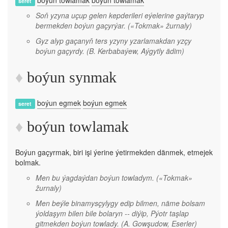
boýun towlamak
boýun towlamak
seret
Soň yzyna uçup gelen kepderileri eýelerine gaýtaryp
bermekden boýun gaçyrýar.
(«Tokmak» žurnaly)
Gyz alyp gaçanyň ters yzyny yzarlamakdan yzçy
boýun gaçyrdy.
(B. Kerbabaýew, Aýgytly ädim)
boýun synmak
boýun egmek
boýun egmek
seret
boýun towlamak
Boýun gaçyrmak, biri işi ýerine ýetirmekden dänmek, etmejek
bolmak.
Men bu ýagdaýdan boýun towladym.
(«Tokmak»
žurnaly)
Men beýle binamysçylygy edip bilmen, näme bolsam
ýoldaşym bilen bile bolaryn -- diýip, Pýotr taşlap
gitmekden boýun towlady.
(A. Gowşudow, Eserler)