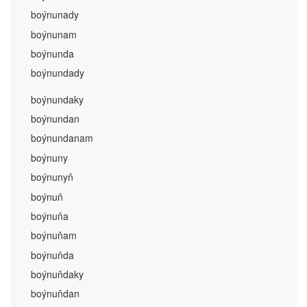
boýnunady
boýnunam
boýnunda
boýnundady
boýnundaky
boýnundan
boýnundanam
boýnuny
boýnunyň
boýnuň
boýnuňa
boýnuňam
boýnuňda
boýnuňdaky
boýnuňdan