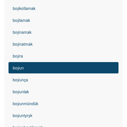
boýkotlamak
boýlamak
boýnamak
boýnatmak
boýra
boýun
boýunça
boýunlak
boýunmündük
boýuntyryk