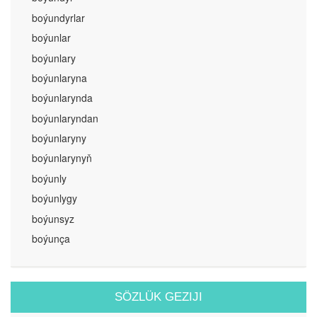
boýundyrlar
boýunlar
boýunlary
boýunlaryna
boýunlarynda
boýunlaryndan
boýunlaryny
boýunlarynyň
boýunly
boýunlygy
boýunsyz
boýunça
SÖZLÜK GEZIJI