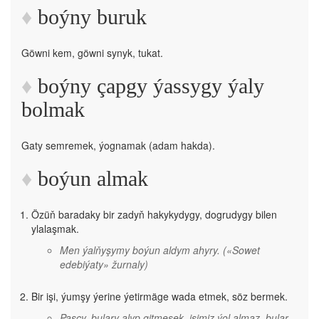
boýny buruk
Göwni kem, göwni synyk, tukat.
boýny çapgy ýassygy ýaly
bolmak
Gaty semremek, ýognamak (adam hakda).
boýun almak
Özüň baradaky bir zadyň hakykydygy, dogrudygy bilen
ylalaşmak.
Men ýalňyşymy boýun aldym ahyry.
(«Sowet
edebiýaty» žurnaly)
Bir işi, ýumşy ýerine ýetirmäge wada etmek, söz bermek.
Paşçy, bulary alyp gitmesek, işimiz ýol almaz, bular