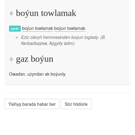
boýun towlamak
boýun towlamak
boýun towlamak
seret
Eziz olaryň hemmesinden boýun toglady.
(B.
Kerbaöbaýew, Aýgytly ädim)
gaz boýun
Owadan, uzyndan ak boýunly.
Ýalňyş barada habar ber
Söz hödürle