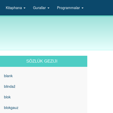
Kitaphana
Gurallar
Programmalar
SÖZLÜK GEZIJI
blank
blindaž
blok
blokgauz