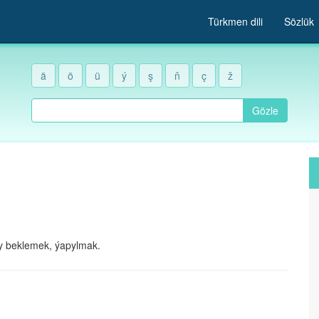
Türkmen dili
Sözlük
ä
ö
ü
ý
ş
ň
ç
ž
Gözle
ly beklemek, ýapylmak.