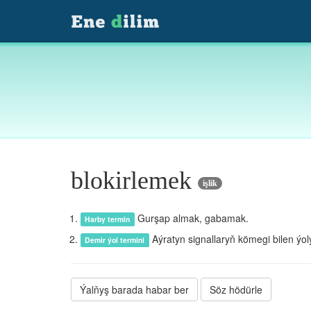
blokirlemek
işlik
Gurşap almak, gabamak.
Harby termin
Aýratyn signallaryň kömegi bilen ýo
Demir ýol termini
Ýalňyş barada habar ber
Söz hödürle