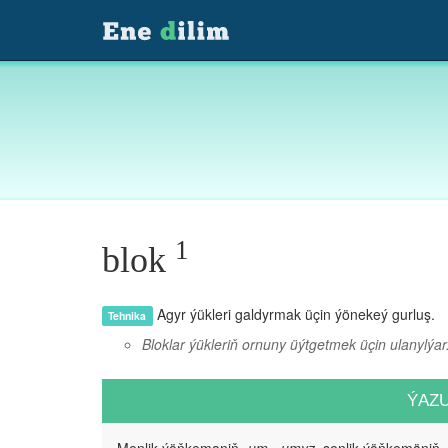
1
blok
Agyr ýükleri galdyrmak üçin ýönekeý gurluş.
Tehnika
Bloklar ýükleriň ornuny üýtgetmek üçin ulanylýar
ÝAZ