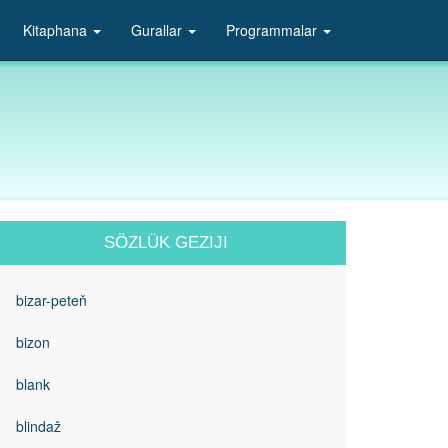
Kitaphana
Gurallar
Programmalar
SÖZLÜK GEZIJI
bizar-peteň
bizon
blank
blindaž