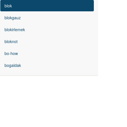
blok
blokgauz
blokirlemek
bloknot
bo-how
bogaldak