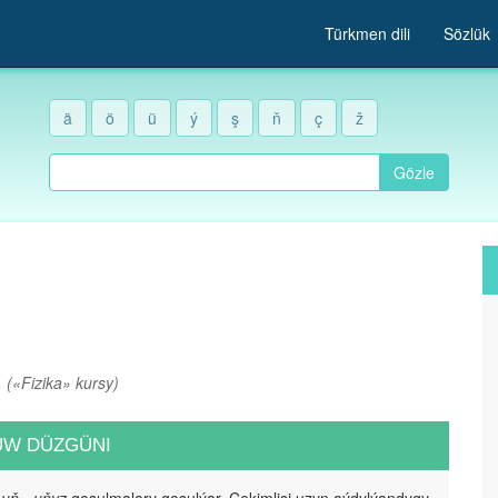
Türkmen dili
Sözlük
ä
ö
ü
ý
ş
ň
ç
ž
Gözle
.
(«Fizika» kursy)
UW DÜZGÜNI