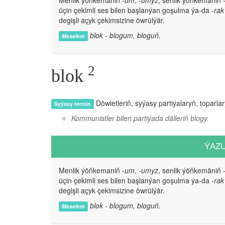
Menlik ýöňkemaniň
-um
,
-umyz
, senlik ýöňkemäniň
üçin çekimli ses bilen başlanýan goşulma ýa-da
-rak
degişli açyk çekimsizine öwrülýär.
blok - blogum, bloguň.
Meselem
2
blok
Döwletleriň, syýasy partiýalaryň, toparlary
Syýasy termin
Kommunistler bilen partiýada dälleriň blogy.
ÝAZ
Menlik ýöňkemaniň
-um
,
-umyz
, senlik ýöňkemäniň
üçin çekimli ses bilen başlanýan goşulma ýa-da
-rak
degişli açyk çekimsizine öwrülýär.
blok - blogum, bloguň.
Meselem