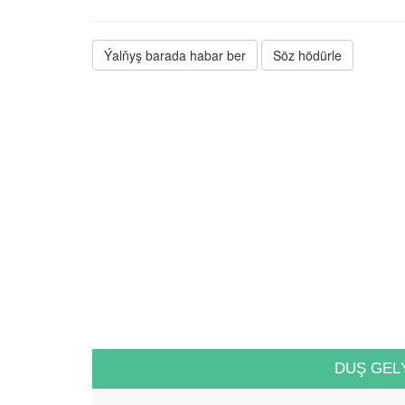
Ýalňyş barada habar ber
Söz hödürle
DUŞ GEL