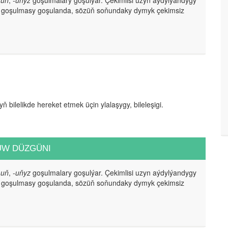
-uň
,
-uňyz
goşulmalary goşulýar. Çekimlisi uzyn aýdylýandygy
goşulmasy goşulanda, sözüň soňundaky dymyk çekimsiz
ň bilelikde hereket etmek üçin ylalaşygy, bileleşigi.
UW DÜZGÜNI
-uň
,
-uňyz
goşulmalary goşulýar. Çekimlisi uzyn aýdylýandygy
goşulmasy goşulanda, sözüň soňundaky dymyk çekimsiz