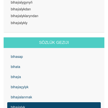
bihaýalygynyň
bihaýalykdan
bihaýalyklaryndan
bihaýalykly
SÖZLÜK GEZIJI
bihasap
bihata
bihaýa
bihaýaçylyk
bihaýalanmak
bihaýalyk