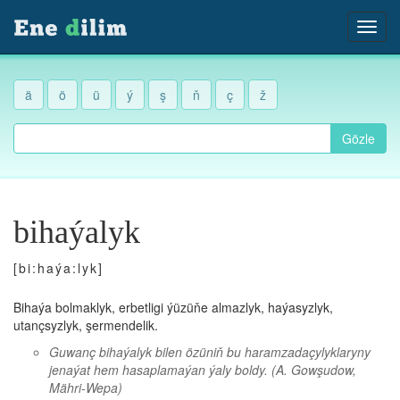
ä
ö
ü
ý
ş
ň
ç
ž
Gözle
bihaýalyk
[bi:haýa:lyk]
Bihaýa bolmaklyk, erbetligi ýüzüňe almazlyk, haýasyzlyk,
utançsyzlyk, şermendelik.
Guwanç bihaýalyk bilen özüniň bu haramzadaçylyklaryny
jenaýat hem hasaplamaýan ýaly boldy.
(A. Gowşudow,
Mähri-Wepa)