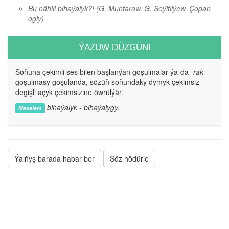
Bu nähili bihaýalyk?!
(G. Muhtarow, G. Seýitliýew, Çopan
ogly)
ÝAZUW DÜZGÜNI
Soňuna çekimli ses bilen başlanýan goşulmalar ýa-da
-rak
goşulmasy goşulanda, sözüň soňundaky dymyk çekimsiz
degişli açyk çekimsizine öwrülýär.
bihaýalyk - bihaýalygy.
Meselem
Ýalňyş barada habar ber
Söz hödürle