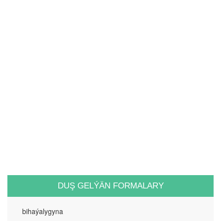
DUŞ GELÝÄN FORMALARY
bihaýalygyna