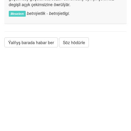
degişli açyk çekimsizine öwrülýär.
betniýetlik - betniýetligi.
Meselem
Ýalňyş barada habar ber
Söz hödürle