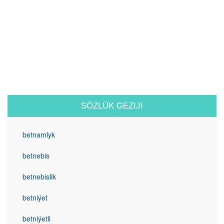
SÖZLÜK GEZIJI
betnamlyk
betnebis
betnebislik
betniýet
betniýetli