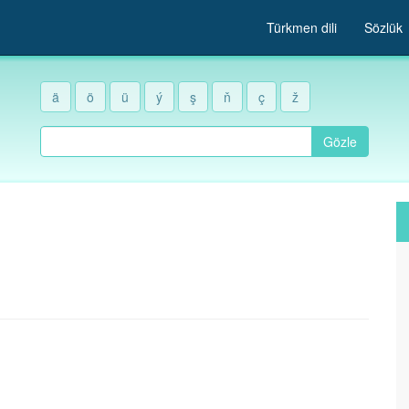
Türkmen dili
Sözlük
ä
ö
ü
ý
ş
ň
ç
ž
Gözle