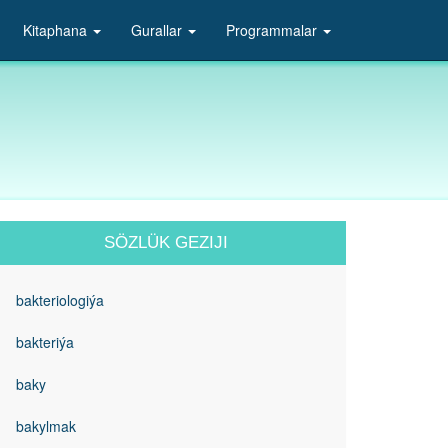
Kitaphana
Gurallar
Programmalar
SÖZLÜK GEZIJI
bakteriologiýa
bakteriýa
baky
bakylmak