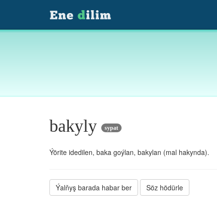
bakyly
sypat
Ýörite idedilen, baka goýlan, bakylan (mal hakynda).
Ýalňyş barada habar ber
Söz hödürle