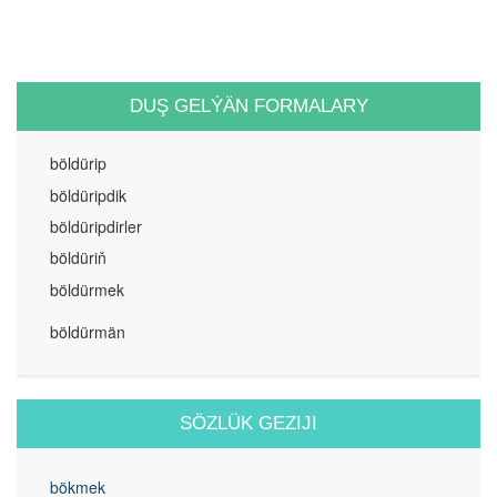
DUŞ GELÝÄN FORMALARY
böldürip
böldüripdik
böldüripdirler
böldüriň
böldürmek
böldürmän
SÖZLÜK GEZIJI
bökmek