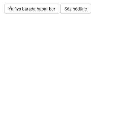
Ýalňyş barada habar ber
Söz hödürle