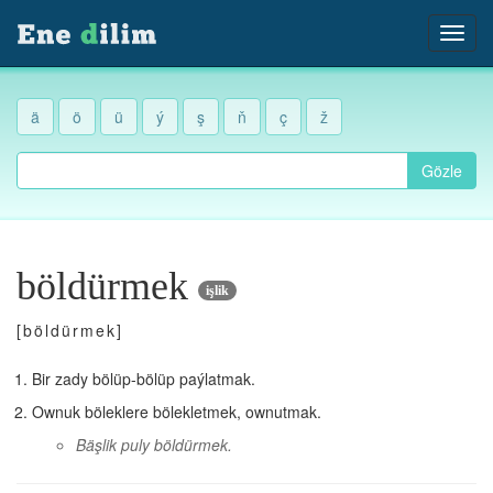
ä
ö
ü
ý
ş
ň
ç
ž
Gözle
böldürmek
işlik
[böldürmek]
Bir zady bölüp-bölüp paýlatmak.
Ownuk böleklere bölekletmek, ownutmak.
Bäşlik puly böldürmek.