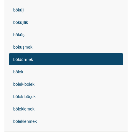
böküji
böküjilik
böküş
böküşmek
böldürmek
bölek
bölek-bölek
bölek-büçek
böleklemek
böleklenmek