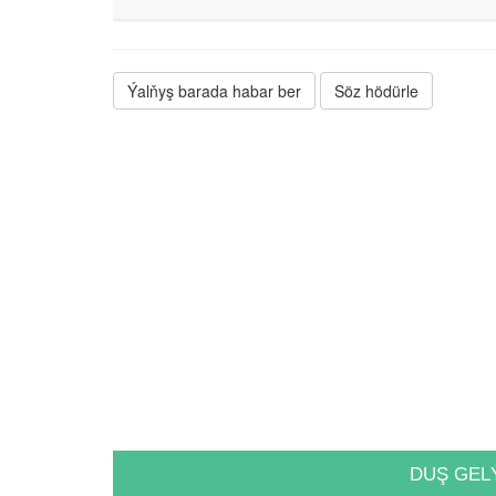
Ýalňyş barada habar ber
Söz hödürle
DUŞ GEL