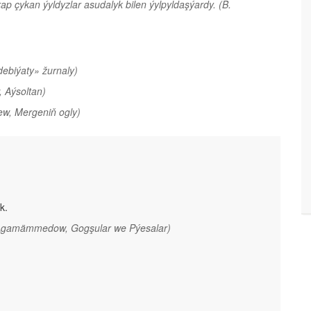
p çykan ýyldyzlar asudalyk bilen ýylpyldaşýardy.
(B.
ebiýaty» žurnaly)
 Aýsoltan)
ew, Mergeniň ogly)
k.
Agamämmedow, Gogşular we Pýesalar)