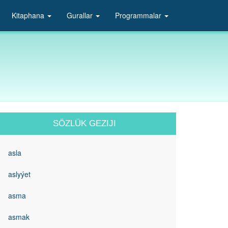
Kitaphana
Gurallar
Programmalar
SÖZLÜK GEZIJI
asla
aslyýet
asma
asmak