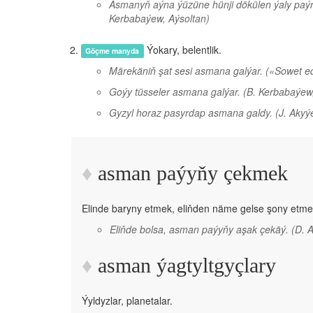
Asmanyň aýna ýüzüne hünji dökülen ýaly paýra
Kerbabaýew, Aýsoltan)
Ýokary, belentlik.
Göçme manyda
Märekäniň şat sesi asmana galýar.
(«Sowet ed
Goýy tüsseler asmana galýar.
(B. Kerbabaýew,
Gyzyl horaz pasyrdap asmana galdy.
(J. Akyý
asman paýyňy çekmek
Elinde baryny etmek, eliňden näme gelse şony etme
Eliňde bolsa, asman paýyňy aşak çekäý.
(D. 
asman ýagtyltgyçlary
Ýyldyzlar, planetalar.