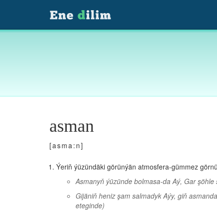
asman
[asma:n]
Ýeriň ýüzündäki görünýän atmosfera-gümmez görnüşi
Asmanyň ýüzünde bolmasa-da Aý, Gar şöhle s
Gijäniň heniz şam salmadyk Aýy, giň asmandaky
eteginde)