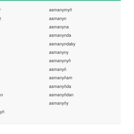
r
asmanymyň
z
asmanyn
asmanyna
asmanynda
asmanyndaky
asmanyny
asmanynyň
asmanyň
asmanyňam
asmanyňda
an
asmanyňdan
asmanyňy
yň