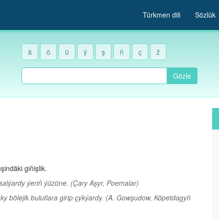
Türkmen dili
Sözlük
ä
ö
ü
ý
ş
ň
ç
ž
Gözle
ndäki giňişlik.
alýardy ýeriň ýüzüne.
(Çary Aşyr, Poemalar)
 bölejik bulutlara girip çykýardy.
(A. Gowşudow, Köpetdagyň