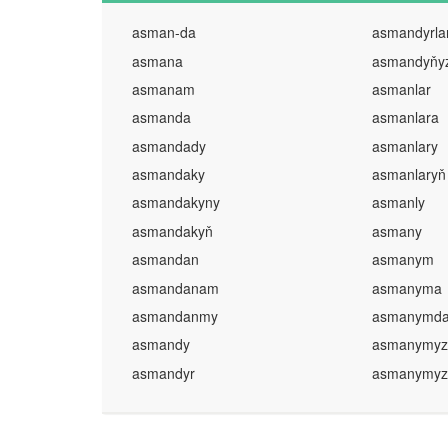
asman-da
asmandyrla
asmana
asmandyňy
asmanam
asmanlar
asmanda
asmanlara
asmandady
asmanlary
asmandaky
asmanlaryň
asmandakyny
asmanly
asmandakyň
asmany
asmandan
asmanym
asmandanam
asmanyma
asmandanmy
asmanymd
asmandy
asmanymyz
asmandyr
asmanymyz