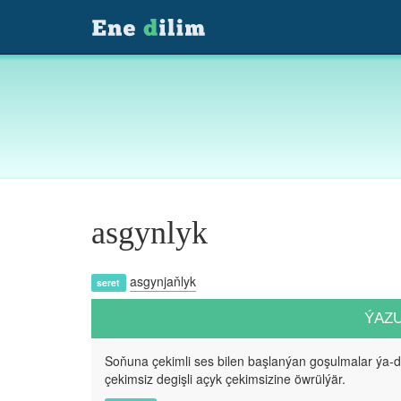
asgynlyk
asgynjaňlyk
seret
ÝAZ
Soňuna çekimli ses bilen başlanýan goşulmalar ýa-
çekimsiz degişli açyk çekimsizine öwrülýär.