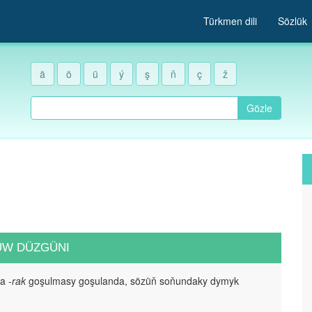
Türkmen dili
Sözlük
ä
ö
ü
ý
ş
ň
ç
ž
Gözle
UW DÜZGÜNI
da
-rak
goşulmasy goşulanda, sözüň soňundaky dymyk