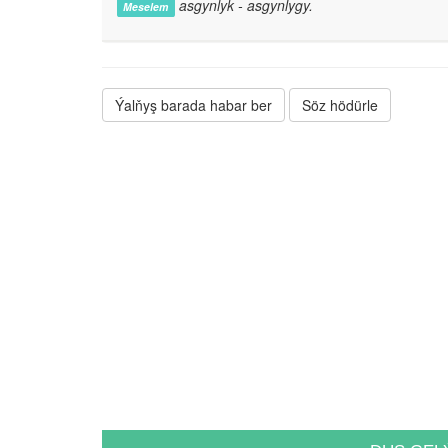
asgynlyk - asgynlygy.
Meselem
Ýalňyş barada habar ber
Söz hödürle