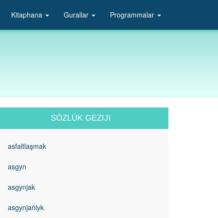
Kitaphana
Gurallar
Programmalar
SÖZLÜK GEZIJI
asfaltlaşmak
asgyn
asgynjak
asgynjaňlyk