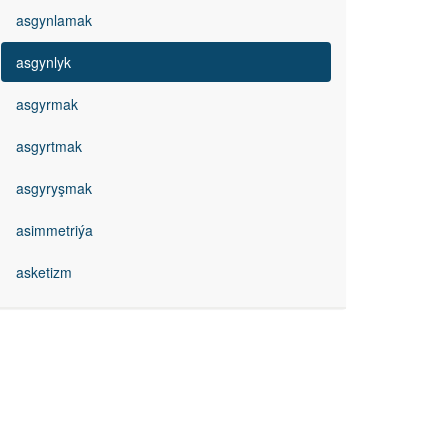
asgynlamak
asgynlyk
asgyrmak
asgyrtmak
asgyryşmak
asimmetriýa
asketizm