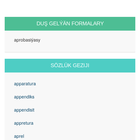
DUŞ GELÝÄN FORMALARY
aprobasiýasy
SÖZLÜK GEZIJI
apparatura
appendiks
appendisit
appretura
aprel