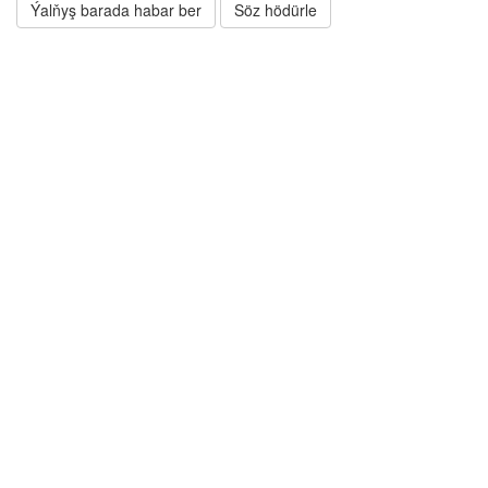
Ýalňyş barada habar ber
Söz hödürle