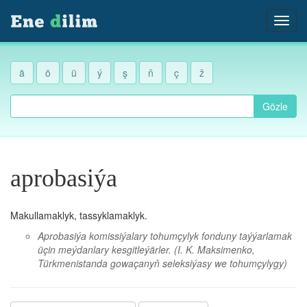
ä
ö
ü
ý
ş
ň
ç
ž
Gözle
aprobasiýa
Makullamaklyk, tassyklamaklyk.
Aprobasiýa komissiýalary tohumçylyk fonduny taýýarlamak
üçin meýdanlary kesgitleýärler.
(I. K. Maksimenko,
Türkmenistanda gowaçanyň seleksiýasy we tohumçylygy)