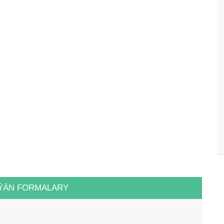
ÝÄN FORMALARY