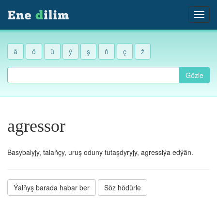
ä
ö
ü
ý
ş
ň
ç
ž
Gözle
agressor
Basybalyjy, talaňçy, uruş oduny tutaşdyryjy, agressiýa edýän.
Ýalňyş barada habar ber
Söz hödürle