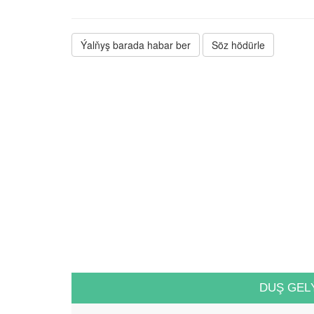
Ýalňyş barada habar ber
Söz hödürle
DUŞ GEL