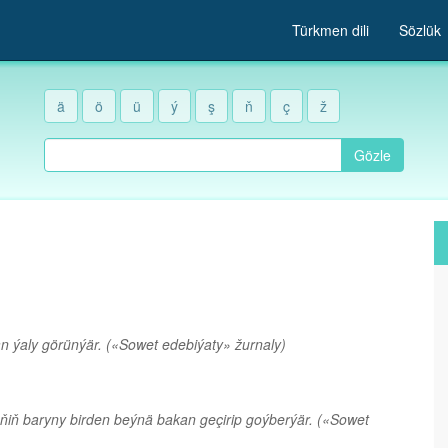
Türkmen dili
Sözlük
ä
ö
ü
ý
ş
ň
ç
ž
Gözle
n ýaly görünýär.
(«Sowet edebiýaty» žurnaly)
üňiň baryny birden beýnä bakan geçirip goýberýär.
(«Sowet