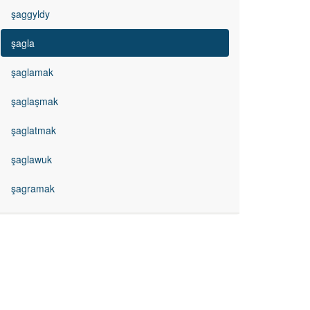
şaggyldy
şagla
şaglamak
şaglaşmak
şaglatmak
şaglawuk
şagramak