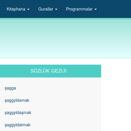
Kitaphana
Gurallar
Programmalar
SÖZLÜK GEZIJI
şagga
şaggyldamak
şaggyldaşmak
şaggyldatmak