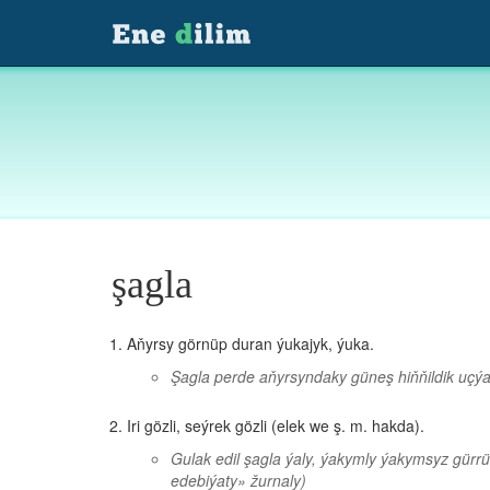
şagla
Aňyrsy görnüp duran ýukajyk, ýuka.
Şagla perde aňyrsyndaky güneş hiňňildik uçýa
Iri gözli, seýrek gözli (elek we ş. m. hakda).
Gulak edil şagla ýaly, ýakymly ýakymsyz gürr
edebiýaty» žurnaly)