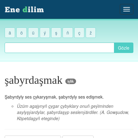
ä
ö
ü
ý
ş
ň
ç
ž
Gözle
şabyrdaşmak
işlik
Şabyrdyly ses çykaryşmak, şabyrdyly ses edişmek.
Üzüm agajynyň çygar çybyklary onuň geýiminden
asylyşýardylar, şabyrdaşyp seslenýärdiler.
(A. Gowşudow,
Köpetdagyň eteginde)