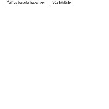
Ýalňyş barada habar ber
Söz hödürle