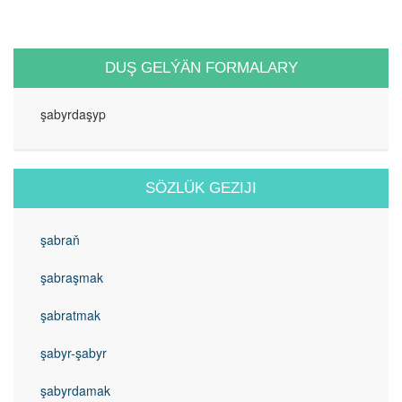
DUŞ GELÝÄN FORMALARY
şabyrdaşyp
SÖZLÜK GEZIJI
şabraň
şabraşmak
şabratmak
şabyr-şabyr
şabyrdamak