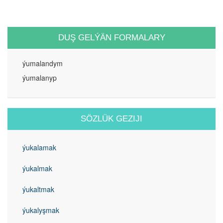
DUŞ GELÝÄN FORMALARY
ýumalandym
ýumalanyp
SÖZLÜK GEZIJI
ýukalamak
ýukalmak
ýukaltmak
ýukalyşmak