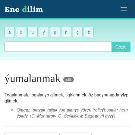
ä
ö
ü
ý
ş
ň
ç
ž
Gözle
ýumalanmak
işlik
Togalanmak, togalanyp gitmek, tigirlenmek, öz badyna agdarylyp
gitmek.
Ojagaz tomzak ýaljak ýumalanyp ýören trolleýbusalar hem
ýokdy.
(G. Muhtarow, G. Seýitliýew, Bagbanyň gyzy)