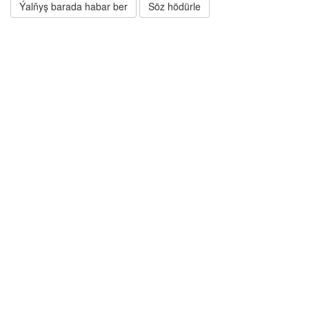
Ýalňyş barada habar ber
Söz hödürle