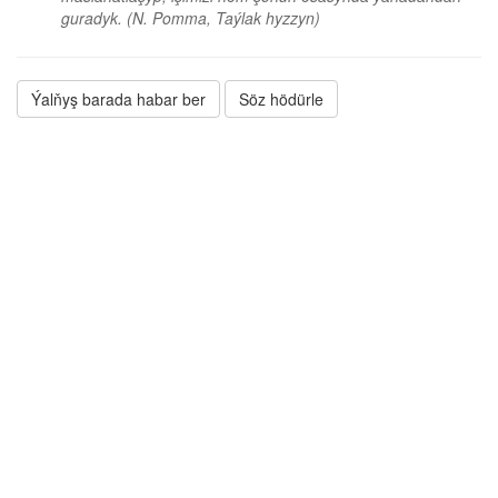
guradyk.
(N. Pomma, Taýlak hyzzyn)
Ýalňyş barada habar ber
Söz hödürle