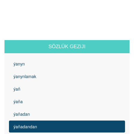
SÖZLÜK GEZIJI
ýanyn
ýanynlamak
ýaň
ýaňa
ýaňadan
ýaňadandan