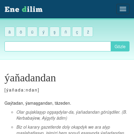
ä
ö
ü
ý
ş
ň
ç
ž
Gözle
ýaňadandan
[ýaňada:ndan]
Gaýtadan, ýamaşgandan, täzeden.
Olar gujaklaşyp ogşaşdylar-da, ýaňadandan görüşdiler.
(B.
Kerbabaýew, Aýgytly ädim)
Biz ol karary gazetlerde doly okapdyk we ara alyp
maslahatlaşyp, işimizi hem şonuň esasynda ýaňadandan